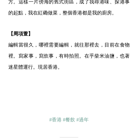
方。這樣一片傍海的舊式街區，成了我尋港味、探港事
的起點，我在紅磡做菜，整個香港都是我的廚房。
【周項萱】
編輯當很久，哪裡需要編輯，就往那裡去，目前在食物
裡。寫家事，寫炊事，有時拍照。在乎柴米油鹽，也著
迷星體運行。現居香港。
#香港
#餐飲
#過年