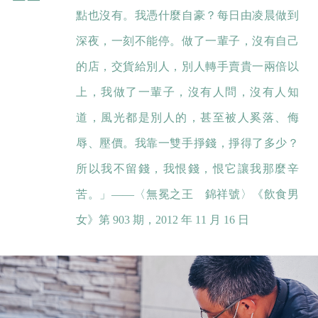
點也沒有。我憑什麼自豪？每日由凌晨做到
深夜，一刻不能停。做了一輩子，沒有自己
的店，交貨給別人，別人轉手賣貴一兩倍以
上，我做了一輩子，沒有人問，沒有人知
道，風光都是別人的，甚至被人奚落、侮
辱、壓價。我靠一雙手掙錢，掙得了多少？
所以我不留錢，我恨錢，恨它讓我那麼辛
苦。」——〈無冕之王 錦祥號〉《飲食男
女》第 903 期，2012 年 11 月 16 日