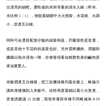
出漂亮的鍋粑。瀝乾後的米與等量的清水入鍋（即米、
水比例 1：1），便能蓋鍋開中大火燒製，水滾後、火調
小，炆煮五分鐘。
同時可汆燙搭配煲仔飯的綠葉時蔬，芥蘭當然是首選，
或是其他十字花科的蔬菜也好。另外需將臘肉、潤腸和
臘腸以熱水浸泡一陣，你會發現看似精實乾身的鹹肉原
來油量驚人。
米飯燜煮五分鐘後，把三款臘味條列蓋在飯上，略施力
讓肉身微微陷入米飯中。此時再度蓋鍋以最小火煲煮，
原食譜建議 12 分鐘，我視米量與米種不同略減為 8-10