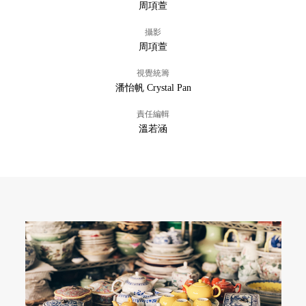
周項萱
攝影
周項萱
視覺統籌
潘怡帆 Crystal Pan
責任編輯
溫若涵