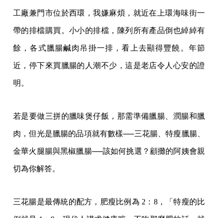
工廠兼門市位於西環，我嫌麻煩，就近在上環海味街一
帶的排檔購買。小小的排檔，陳列所有產品倒也綽綽有
餘，各式臘腸鹹肉吊掛一排，看上去顯得豐饒。年節
近，停下來買臘腸的人潮不少，這是老店令人心安的證
明。
若是要做三拼的臘味煲仔飯，那需準備臘腸、潤腸和臘
肉，但光是臘腸的品項就有數樣──三花腸、特瘦臘腸、
金華火腿腸與黑椒臘腸──該如何挑選？顧攤的阿姨會親
切為你解答。
三花腸是最傳統的配方，肥瘦比例為 2：8，「特瘦的比