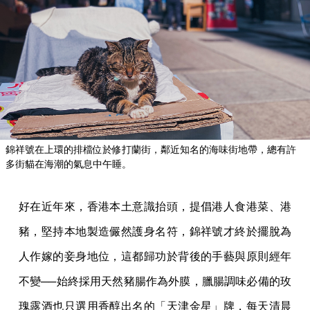
錦祥號在上環的排檔位於修打蘭街，鄰近知名的海味街地帶，總有許
多街貓在海潮的氣息中午睡。
好在近年來，香港本土意識抬頭，提倡港人食港菜、港
豬，堅持本地製造儼然護身名符，錦祥號才終於擺脫為
人作嫁的妾身地位，這都歸功於背後的手藝與原則經年
不變──始終採用天然豬腸作為外膜，臘腸調味必備的玫
瑰露酒也只選用香醇出名的「天津金星」牌，每天清晨