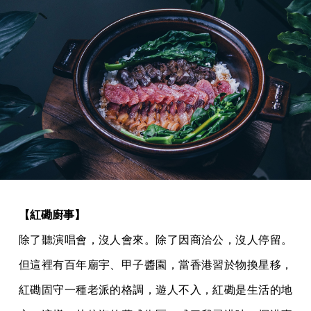
【紅磡廚事】
除了聽演唱會，沒人會來。除了因商洽公，沒人停留。
但這裡有百年廟宇、甲子醬園，當香港習於物換星移，
紅磡固守一種老派的格調，遊人不入，紅磡是生活的地