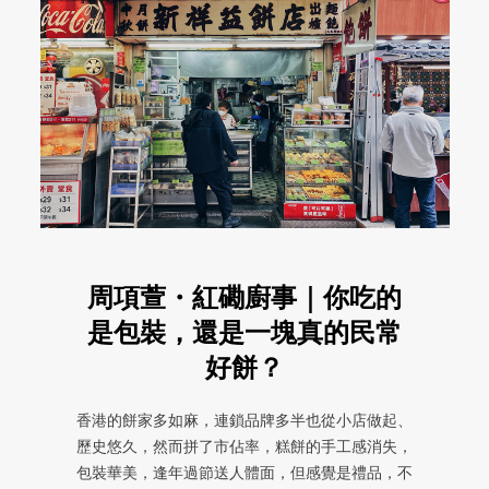
周項萱・紅磡廚事｜你吃的
是包裝，還是一塊真的民常
好餅？
香港的餅家多如麻，連鎖品牌多半也從小店做起、
歷史悠久，然而拼了市佔率，糕餅的手工感消失，
包裝華美，逢年過節送人體面，但感覺是禮品，不