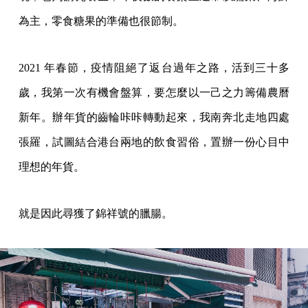
為主，零食糖果的準備也很節制。
2021 年春節，疫情阻絕了返台過年之路，活到三十多
歲，我第一次有機會盤算，要怎麼以一己之力籌備農曆
新年。辦年貨的齒輪咔咔轉動起來，我南奔北走地四處
張羅，試圖結合港台兩地的飲食習俗，置辦一份心目中
理想的年貨。
就是因此尋獲了錦祥號的臘腸。