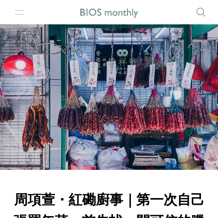
周項萱・紅磡廚事｜第一次自己