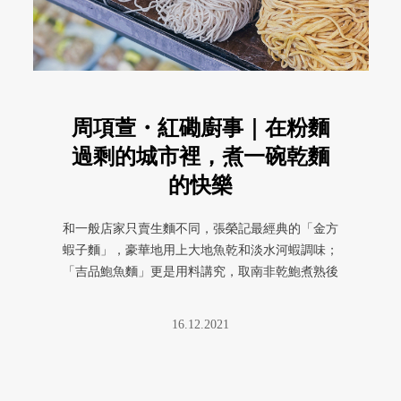
周項萱・紅磡廚事｜在粉麵
過剩的城市裡，煮一碗乾麵
的快樂
和一般店家只賣生麵不同，張榮記最經典的「金方
蝦子麵」，豪華地用上大地魚乾和淡水河蝦調味；
「吉品鮑魚麵」更是用料講究，取南非乾鮑煮熟後
磨泥混入麵粉製成⋯⋯
16.12.2021