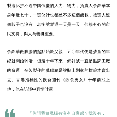
製造比拼不過中國低廉的人力、物力，負責人余錦華本
身年近七十，一班伙計也都差不多這個歲數，接班人連
個影子也沒有，老字號營運一天是一天，仰賴有心的市
民支持，與人為善挺重要。
余錦華做臘腸的起點始於父親，五〇年代仍是孩童的年
紀就開始幹活，但幾十年下來，錦祥號一直是貼牌工廠
的命運，辛苦製作的臘腸總是被貼上別家的標籤才賣出
去。香港指標性的飲食週刊《飲食男女》十年前找上
他，他在訪談中真情吐露：
「你問我做臘腸有沒有自豪感？我沒有，一