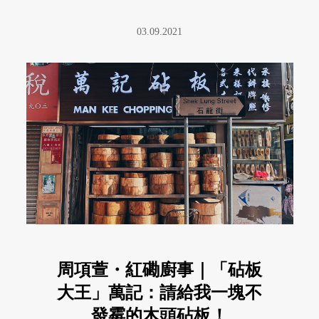
是食物。因此我一向尋找那種做 ...
03.09.2021
周項萱・紅磡廚事｜「砧板
大王」萬記：請給我一塊不
發霉的木頭砧板！