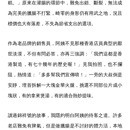
糕。」原來在灌腸的環節中，難免出錯、斷裂，無法成
為完美的臘腸不打緊，畸零的身形仍有用武之地，況且
標價也大有落差，不失為節省支出的選項。
作為老品牌的銷售員，阿姨不見那種香港店員典型的厭
世淡漠，不但有問必答，亦再三強調：「我們這都是香
港製造，有七十幾年的歷史喔！」見我拍照，也不攔
阻，熱情道：「多多幫我們宣傳唷！」一旁的大叔倒是
安靜，埋首拆解一大塊金華火腿，挑選不同部位片成小
塊狀，有的拿來煲湯，有的適合熱炒提味。
讀過錦祥號的故事，我隱約明白阿姨的待客之道。許多
老店難免有脾氣，但是做臘腸是不討好的體力活，本地