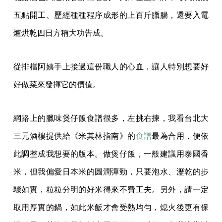
五點開工、歷經種種程序成形的上百斤臘腸，還要入電
爐烘乾四日方稱大功告成。
從排檔阿姨手上接過這份職人的心血，讓人特別想要好
好做菜來發揮它的價值。
網路上的臘味煲仔飯食譜很多，左挑右揀，我看台北大
三元酒樓提供給《米其林指南》的
食譜
最為合用，便依
此調整成我想要的版本。做煲仔飯，一般建議用泰國香
米，但我偏愛日本米的圓潤彈勁，只要泡水、瀝乾的步
驟如實，粒粒分明的好米得來不費工夫。另外，請一定
取用厚實的鍋，如此米飯才會受熱均勻，熄火後更有保