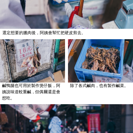
選定想要的臘肉後，阿姨會幫忙把硬皮剪去。
鹹鴨腿也可用於製作煲仔飯，阿
除了各式鹹肉，也有製作鹹菜。
姨說味道較重鹹，但偶爾還是會
想吃。