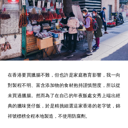
在香港要買臘腸不難，但也許是家庭教育影響，我一向
對製程不明、富含添加物的食材抱持謹慎態度，所以從
未買過臘腸。然而為了在自己的年夜飯處女秀上端出經
典的臘味煲仔飯，於是精挑細選這家香港的老字號，錦
祥號標榜全程本地製造，不使用防腐劑。