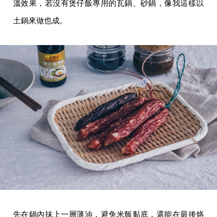
溫效果，若沒有煲仔飯專用的瓦鍋、砂鍋，像我這樣以
土鍋來做也成。
先在鍋內抹上一層薄油，避免米飯黏底，還能在最後烙