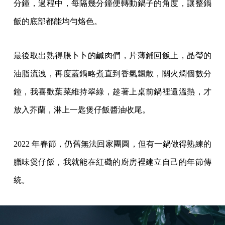
分鐘，過程中，每隔幾分鐘便轉動鍋子的角度，讓整鍋
飯的底部都能均勻烙色。
最後取出熟得脹卜卜的鹹肉們，片薄鋪回飯上，晶瑩的
油脂流洩，再度蓋鍋略煮直到香氣飄散，關火燜個數分
鐘，我喜歡葉菜維持翠綠，趁著上桌前鍋裡還溫熱，才
放入芥蘭，淋上一匙煲仔飯醬油收尾。
2022 年春節，仍舊無法回家團圓，但有一鍋做得熟練的
臘味煲仔飯，我就能在紅磡的廚房裡建立自己的年節傳
統。