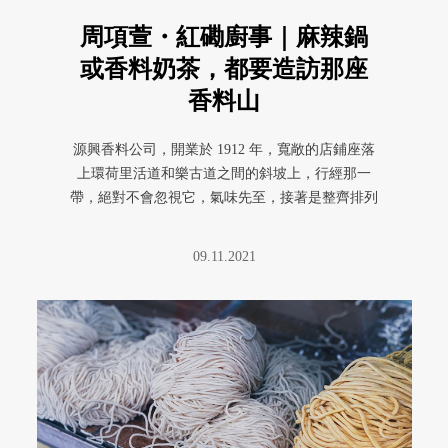
周項萱・紅磡廚事｜麻辣鍋
或香料奶茶，都要造訪那座
香料山
源興香料公司，開業於 1912 年，寬敞的店鋪座落
上環荷里活道和樂古道之間的斜坡上，行經那一
帶，絕對不會忽視它，氣味先至，接著是整齊排列
的香料山引人注目，視覺和 ...
09.11.2021