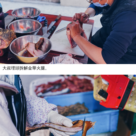
大叔埋頭拆解金華火腿。