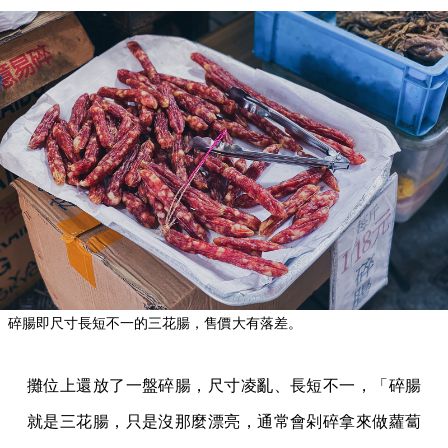
碎腸即尺寸長短不一的三花腸，售價大有落差。
攤位上還放了一盤碎腸，尺寸凌亂、長短不一，「碎腸
就是三花腸，只是沒那麼漂亮，通常會剁碎拿來做蘿蔔