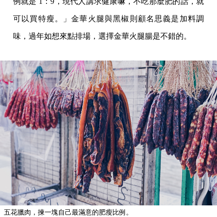
例就是 1：9，現代人講求健康嘛，不吃那麼肥的話，就
可以買特瘦。」金華火腿與黑椒則顧名思義是加料調
味，過年如想來點排場，選擇金華火腿腸是不錯的。
五花臘肉，揀一塊自己最滿意的肥瘦比例。