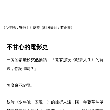
是遺憾。
首映會上影片剛播不久，坐在觀眾席的杜篤之立刻聽出
聲音不對勁，急忙衝進戲院後方的放映室。一旁的放映
技師見有人闖入，問明來意後竟然毫不客氣地說，你們
的聲音本來就是那樣——他聞言更怒：「你很倒楣，我
就是那個做聲音的人！我的東西不是那樣的！」一時氣
不過，還要對方在大銀幕打上字幕，聲明是戲院機具故
障，造成音效毀損。
「我在裡面很大聲地罵他，就是要透過隔音窗讓裡面的
人聽到。」杜篤之大笑，以一連串的「哈」權充句點，
但不甘心的心情卻是無限延伸的破折號，過了三十年依