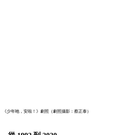
《少年吔，安啦！》劇照（劇照攝影：蔡正泰）
從 1992 到 2020
2020 年 5 月 19 日，藍祖蔚接任國家電影及視聽文化中
心董事長的第一天，執行長王君琦呈上一份「影迷許願
修復清單」，當中排第一名的，正是《少年吔，安