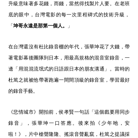
《悲情城市》開拍前，侯孝賢一句話「這個戲要用同步
錄音」，張華坤一口答應。後來拍《少年吔，安
啦！》，片中槍聲隆隆、搖滾音聲亂竄，杜篤之提議採
用當時國際最高品質的杜比立體聲系統（Dolby
Stereo），他也大力支持。2000 年，張華坤自己第一次
當起導演，和陳以文合導了《運轉手之戀》，用的也是
超前時代的杜比數位音效（Dolby Digital）。