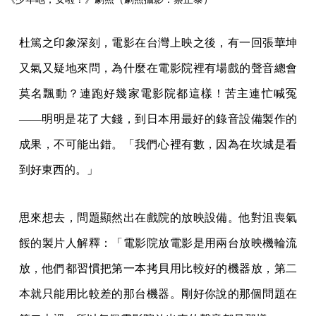
委屈又無可奈何，一直到電影下檔，觀眾聽的還是那飄
來飄去的聲音。之後發行 VCD，電影從此被封印在不到
720p 的壓縮畫面裡，影像和聲音原更加模糊，尤其當夜
戲一到，那一張張臉就更看不清了。廖慶松說，「這三
十年裡面，很多人看《少年安》，覺得這個電影太猛
了。但他們其實只看了一半，因為整個臉都是黑的，他
們在幹什麼，看不太出來。」
問他們難道事前不知當時台灣戲院的放映環境？杜篤之
兩手一攤：「
我們其實知道，但沒有想到這麼差。
」
「滿腹的怨氣／不知從那掏」，少年們的毋甘願，也是