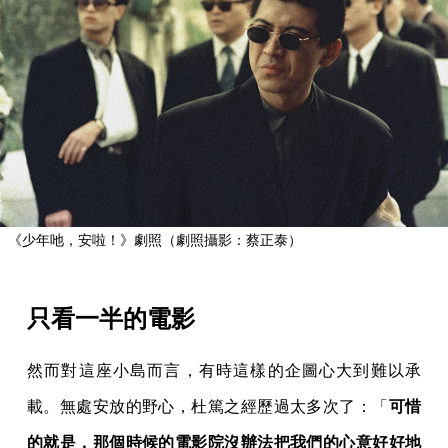
然而對這座小島而言，有時這樣的企圖心大到難以承
載。無處安放的野心，杜篤之經歷過太多次了：「
可惜
的就是，那個時候的電影院沒辦法把我們的心意好好地
表達出來。
」
《少年吔，安啦！》的拍攝雖然採用了最先進的杜比立
體聲系統，但台灣的電影院卻沒來得及跟上技術升級的
腳步，儘管當時少數放映西洋片的戲院已有杜比立體聲
音響，但絕大多數放映國片的戲院影廳裡用的還是單聲
道的音響系統，沒有對的設備，觀眾即使有再敏銳的耳
朵也聽不出差別。