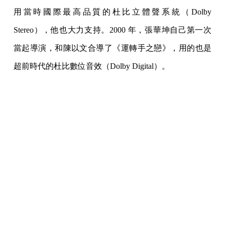
《少年吔，安啦！》錄音師楊靜安（左起）、錄音助理湯湘竹、錄音
師杜篤之，於雲林台西拍片現場。（攝影：林許文二）
杜篤之說來一臉歹勢，「我們每次跟坤哥提出這些技術
提升，雖然要他多花錢，但坤哥都會支持。我都不知道