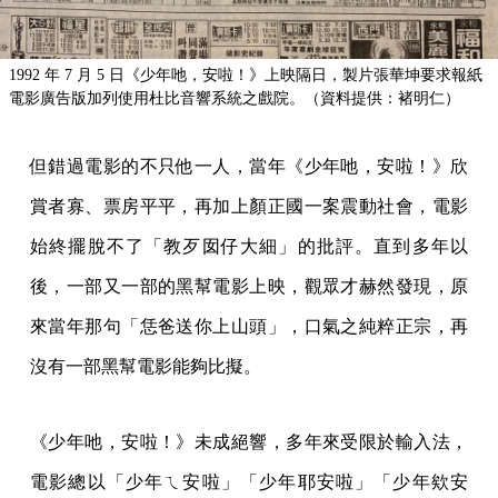
1992 年 7 月 5 日《少年吔，安啦！》上映隔日，製片張華坤要求報紙
電影廣告版加列使用杜比音響系統之戲院。（資料提供：褚明仁）
但錯過電影的不只他一人，當年《少年吔，安啦！》欣
賞者寡、票房平平，再加上顏正國一案震動社會，電影
始終擺脫不了「教歹囡仔大細」的批評。直到多年以
後，一部又一部的黑幫電影上映，觀眾才赫然發現，原
來當年那句「恁爸送你上山頭」，口氣之純粹正宗，再
沒有一部黑幫電影能夠比擬。
《少年吔，安啦！》未成絕響，多年來受限於輸入法，
電影總以「少年ㄟ安啦」「少年耶安啦」「少年欸安