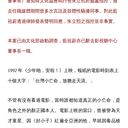
董事長）遭知韓文化協會執行長朱立熙於
臉書
指控，過
去任職媒體期間曾多次言語及肢體性騷擾同事。對此藍
祖蔚透過律師發表聲明回應，朱立熙之指控並非事實。
本案已由文化部啟動調查，藍祖蔚亦已辭去影視聽中心
董事長一職。
1
992 年《少年吔，安啦！》上映，報紙的電影時刻表上
十個大字：「台灣小亡命，放膽走天涯。」
不管有沒有看過電影，當時誰都知道真正的小亡命，是
角色之外的顏正國本人。電影上映的當口，曾被譽為天
才童星、因《好小子》紅遍全亞洲的他，早就因毒品槍