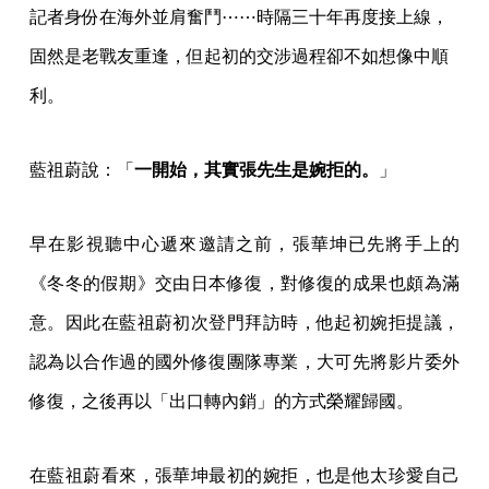
市》《戲夢人生》征戰坎城和威尼斯影展，藍祖蔚則以
記者身份在海外並肩奮鬥⋯⋯時隔三十年再度接上線，
固然是老戰友重逢，但起初的交涉過程卻不如想像中順
利。
藍祖蔚說：「
一開始，其實張先生是婉拒的。
」
早在影視聽中心遞來邀請之前，張華坤已先將手上的
《冬冬的假期》交由日本修復，對修復的成果也頗為滿
意。因此在藍祖蔚初次登門拜訪時，他起初婉拒提議，
認為以合作過的國外修復團隊專業，大可先將影片委外
修復，之後再以「出口轉內銷」的方式榮耀歸國。