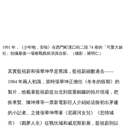
1991 年，《少年吔，安啦》在西門町漢口街二段 74 巷的「可愛大旅
社」拍攝最後一場槍戰戲前演員合影。（攝影：褚明仁）
其實藍祖蔚和張華坤早是舊識，藍祖蔚細數過去——
1984 年兩人初識，當時張華坤正擔任《冬冬的假期》的
製片，他載著藍祖蔚從台北到苗栗銅鑼的拍片現場，把
侯孝賢、陳坤厚等一票新電影巨人介紹給這個初出茅廬
的小記者。之後張華坤帶著《尼羅河女兒》《悲情城