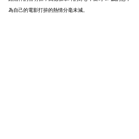
製片人張華坤於《少年吔，安啦！》當中客串一角。（劇照提供：國
家電影及視聽文化中心）
然而離 6 月 24 日三人初見面不過三個月，8 月時張華坤
診斷罹患肺腺癌第三期，他當下便知自己難再有機會親
自推動修復。搖擺不定的時候，褚明仁告訴他：「如果
在台灣做的話，導演、攝影師、錄音師、剪接師，我們
這些老朋友都在，大家都可以共襄盛舉。」