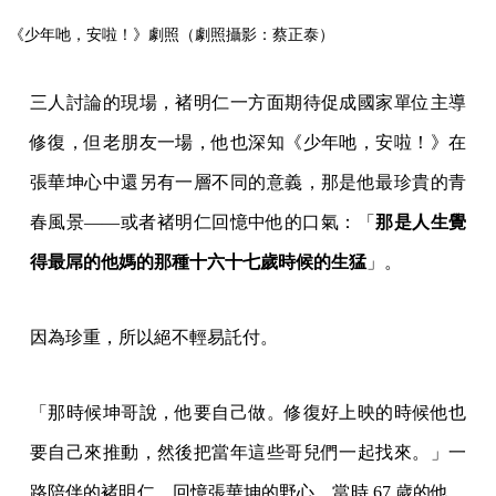
修復，但老朋友一場，他也深知《少年吔，安啦！》在
張華坤心中還另有一層不同的意義，那是他最珍貴的青
春風景——或者褚明仁回憶中他的口氣：「
那是人生覺
得最屌的他媽的那種十六十七歲時候的生猛
」。
因為珍重，所以絕不輕易託付。
「那時候坤哥說，他要自己做。修復好上映的時候他也
要自己來推動，然後把當年這些哥兒們一起找來。」一
路陪伴的褚明仁，回憶張華坤的野心，當時 67 歲的他，
為自己的電影打拚的熱情分毫未減。