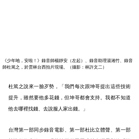
他去哪裡找錢、去說服人家出錢。」
台灣第一部同步錄音電影、第一部杜比立體聲、第一部
杜比數位音效⋯⋯張華坤不僅屢屢成就台灣電影的「第
一」，他也開啟了無數後輩的第一次：高捷和段鈞豪在
他的《尼羅河女兒》和《雨狗》裡出道，於是後來才有
《南國再見，南國》和《千禧曼波》、張世在 1983 年首
次演出電影，張華坤是他的第一位經紀人、編劇蘇照彬
第一部被拍成的劇本是他的《想死趁現在》，後來才能
有《雙瞳》《詭絲》和《劍雨》。
從新電影時期以來，張華坤的野心從來不只是一部電
影，而是這塊土地上所有的電影人。