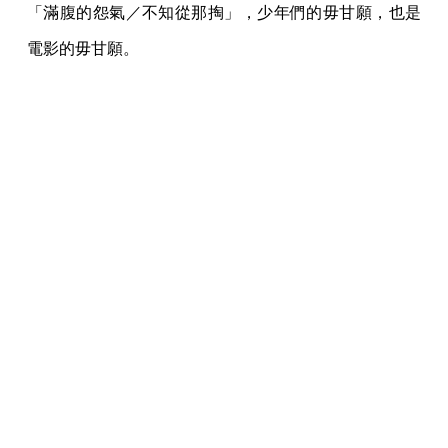
一旁的廖慶松突然插話：「還有那次《戲夢人生》的首
映，你記得嗎？」
怎麼會不記得。
彼時《少年吔，安啦！》的挫折未遠，隔一年張華坤帶
領同班幕後人馬拍成《戲夢人生》，在坎城影展拿下評
審團獎，是台灣電影繼《俠女》之後第二度在坎城獲
獎。回國後的首映典禮一片風光，連副總統都親臨現
場，迎接「台灣之光」凱旋歸來。
杜篤之和廖慶松永遠記得那一天，牢記的並非榮光，而