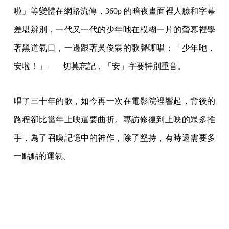
啦」等變體在網路流傳，360p 的暗夜畫面裡人臉和字幕
差堪辨別，一代又一代的少年吔在模糊一片的螢幕裡學
著黑道氣口，一邊跟著吳俊霖的歌聲嘶唱：「少年吔，
安啦！」——切莫忘記，「安」字要特別重音。
唱了三十年的歌，如今再一次在電影院裡響起，背後的
路程卻比當年上映還要曲折。專訪修復到上映的眾多推
手，為了召喚記憶中的神作，除了堅持，有時還需要多
一點點的運氣。