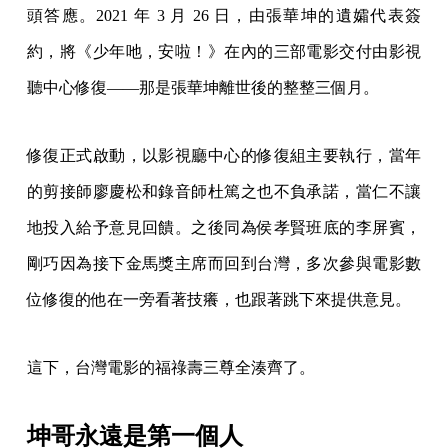
這下，台灣電影的福祿壽三尊全湊齊了。
坤哥永遠是第一個人
事實上三位福祿壽入行初期，就是跟著張華坤的電影練
功：《童年往事》《戀戀風塵》《悲情城市》《戲夢人
生》，當然還有《少年吔，安啦！》。
一路隨電影磨練，也不斷尋求製作上的突破，這點杜篤
之最是有感。
在中影的幾年間，杜篤之已經將事後配音的功夫修練得
爐火純青，外行人聽起來毫無破綻，但是杜篤之卻自有