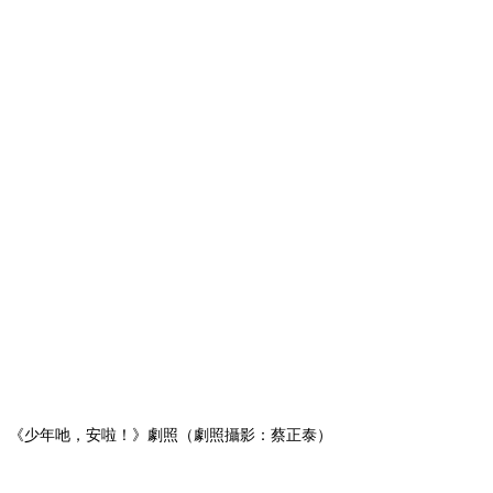
音師杜篤之、錄音助理湯湘竹、劇照師蔡正泰、原聲帶
監製倪重華、助理導演林許文二、褚明仁、顏正國、魏
筱惠，還有好多好多舊的和新的觀眾。
張華坤心思懸繫的「同學會」，終於人都到了。