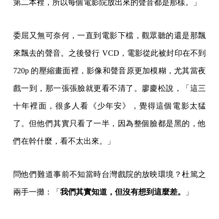
電影的毋甘願。
《少年吔，安啦！》劇照（劇照攝影：蔡正泰）
不甘心的電影史