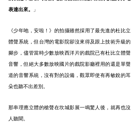
那串理應立體的槍聲在坎城影展一鳴驚人後，就再也沒
人聽聞。
《少年吔，安啦！》劇照（劇照攝影：蔡正泰）