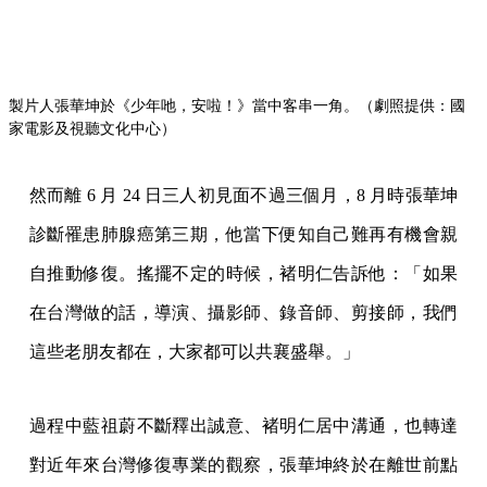
過程中藍祖蔚不斷釋出誠意、褚明仁居中溝通，也轉達
對近年來台灣修復專業的觀察，張華坤終於在離世前點
頭答應。2021 年 3 月 26 日，由張華坤的遺孀代表簽
約，將《少年吔，安啦！》在內的三部電影交付由影視
聽中心修復——那是張華坤離世後的整整三個月。
修復正式啟動，以影視廳中心的修復組主要執行，當年
的剪接師廖慶松和錄音師杜篤之也不負承諾，當仁不讓
地投入給予意見回饋。之後同為侯孝賢班底的李屏賓，
剛巧因為接下金馬獎主席而回到台灣，多次參與電影數
位修復的他在一旁看著技癢，也跟著跳下來提供意見。