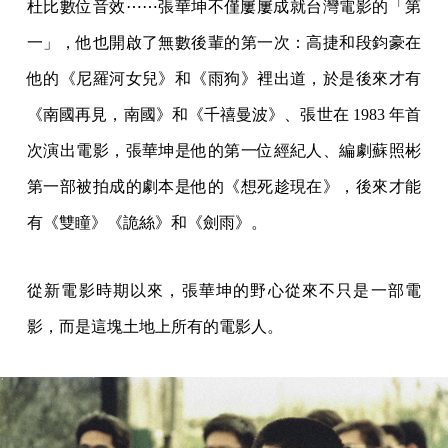
《少年吔，安啦！》劇照（劇照攝影：蔡正泰）
只看一半的電影