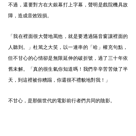
《少年吔，安啦！》劇照（劇照攝影：蔡正泰）
無法好好被看見的遺憾，過了三十年才得以在修復中平
反。廖慶松感嘆不被看見的無奈，卻也對三十年前的精
良製作驕傲自豪：「這個影片是三十年前拍的，但是我
看起來還是很現代，裡面所有的影像和聲音，完全符合
現在的高標準。」
30 歲
2022 年 4 月 9 日，修復完成的《少年吔，安啦！》在金
馬奇幻影展上首映，當年幕前幕後的電影團隊站成一排
點名：監製侯孝賢、攝影師張惠恭、剪接師廖慶松、錄