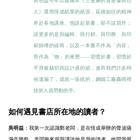
吳明益今年出版繪本《三隻腳的食蟹獴與巨
人》選用恆成紙業的紙張，延續如往的精神
奔赴各地講座。他談起新書，卻不談寫作；
談更多的是與編輯、與行銷、與印務、與印
刷師傅的磋商，以及一本書不作為「內容」
而作為「物」的來歷——習慣於書，習慣於
平滑被裁切與設計過的紙，進而我們許多時
候遺漏了，成就一張紙的，鋼鐵工廠轟鳴裡
技術人員勞動的手。
如何遇見書店所在地的讀者？
吳明益
：我第一次認識鄭老闆，是在恆成舉辦的聲波薩
滿音樂祭，老闆跑來跟我講說他是我的讀者，他問我最