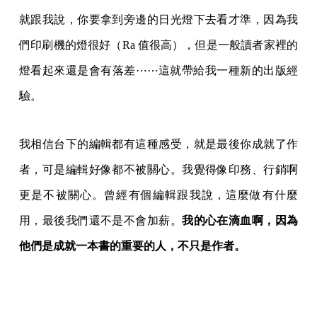
每場講座，吳明益都會攜帶繪製繪本用的顏料，為讀者簽書。