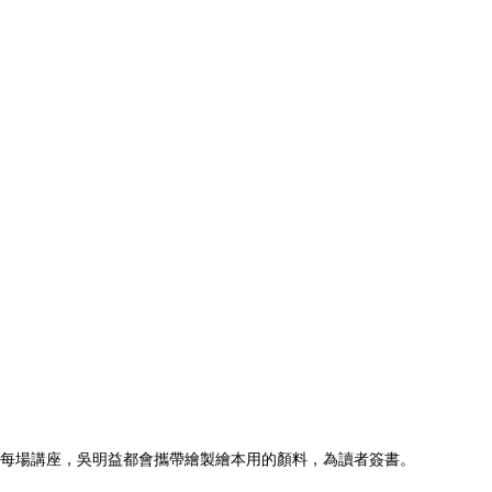
我這些年的判斷是，一篇長篇小說，跟一本長篇小說是
不一樣的東西。我賣的是
一本
長篇小說，而不是
一篇
長
篇小說。我不喜歡所謂的「內容產業」這樣的說法——
我賣的是一本書，我的書被改成電影的時候，也必須做
好戲院的管理，做好戲院周邊的觀影感受，這樣一來，
觀影的受眾才會被培養起來，同樣地，我做書也是一樣
的思考。
我覺得寫小說是時間的藝術，敘事的藝術，可是最後呈
現出來的是擺放在空間的作品，一本放在你書架上的
書。
而書作為空間的作品，我覺得書還能延伸出各式各樣的