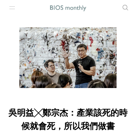
吳明益╳鄭宗杰：產業該死的時
候就會死，所以我們做書