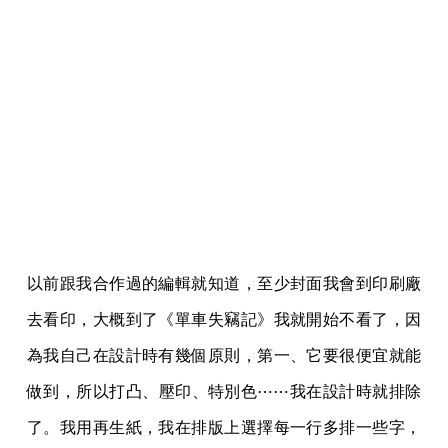
多，她與印刷廠師傅的溝通有很多讀者看不到的部份，
畢竟師傅留下來多加班兩個小時，為書的品質付出，這
一定要有交情嘛。我的版權代理譚光磊曾說，要讓國外
編輯信任他的挑書品味，平常也要偶爾吃飯、聊天，它
並不是一個純粹的專業性的關係而已。
我那天就看到塗小姐跟印刷廠師傅之間的溝通，還有師
傅也會因為身為作者的我來到現場，忍不住提醒我一些
事情，比如說：我們在印刷機前面看顏色準不準，師傅
就跟我說，你要拿到旁邊的日光燈下去看才準，因為我
們印刷機的燈很好（Ra 值很高），但是一般讀者家裡的
燈看起來還是會有落差⋯⋯這就帶給我一種新的出版經
驗。