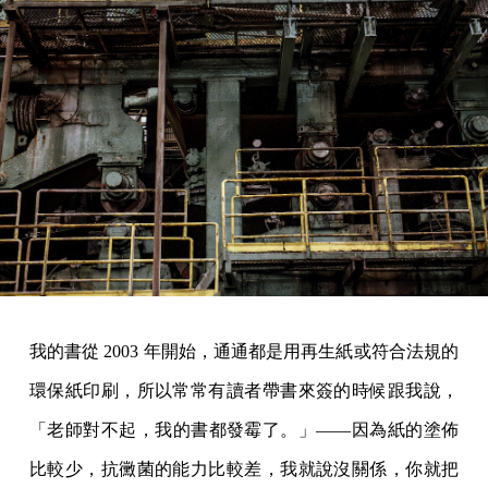
我的書從 2003 年開始，通通都是用再生紙或符合法規的
環保紙印刷，所以常常有讀者帶書來簽的時候跟我說，
「老師對不起，我的書都發霉了。」——因為紙的塗佈
比較少，抗黴菌的能力比較差，我就說沒關係，你就把
它丟掉嘛，他問說要不要再買一本？我說不要再買一
本，除非你覺得一定要，
讀過了，這本書在你心底，那
就好了
。我好幾本銷售量高的書都沒有換封面，比方說
《天橋上的魔術師》，中途有好幾度可以換封面，比如