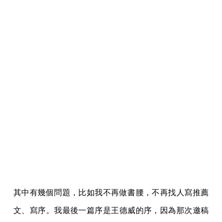
其中有幾個問題，比如我不再做書腰，不再找人寫推薦
文、寫序。我最後一篇序是王德威的序，因為那次邀稿
是在更早的五年前，《單車失竊記》五年前，那時候他
跟我說，他編了當代小說大系，所以他會寫一篇文章，
那我只有拜託他說，第一版不要有序，第二版才放進
去。