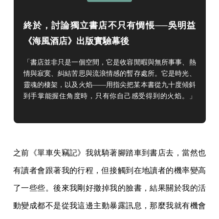
情與寂寞、糾結苦思與流浪情感的暫存處所。它是時光、
靈魂的棲架，以及火焰——用指尖把某本書從九十度傾斜
到手掌能握住角度時，只有你自己感受得到的火焰。」
——吳明益〈無非是因為火焰〉2015 年夏天，吳明益發
行《單車失竊記》展開「騎著單車到你家鄉的書店」，從
永和小小書房出發，高雄三餘書店為止，共 530 公里的騎
車距離，11 間書店的巡迴講座。他是這麼說的：「我期
之前《單車失竊記》我就騎著腳踏車到書店去，當然也
待這次的講座，就像是一篇小說的後記。」這篇後記太讓
人難忘，
有讀者會跟著我的行程，但接觸到在地讀者的機率變高
了一些些。後來我剛好撤掉我的臉書，結果關於我的活
動變成都不是從我這邊主動暴露訊息，那麼我就有機會
接觸到，不是那麼核心追隨的讀者，書店本身的讀者。
第二個到你家鄉的書店去，我必須不挑書店，因為像做
《單車失竊記》我還要挑書店，因為騎單車的速度是固
定的嘛，有書店我體力上到不了；但《海風酒店》86 家