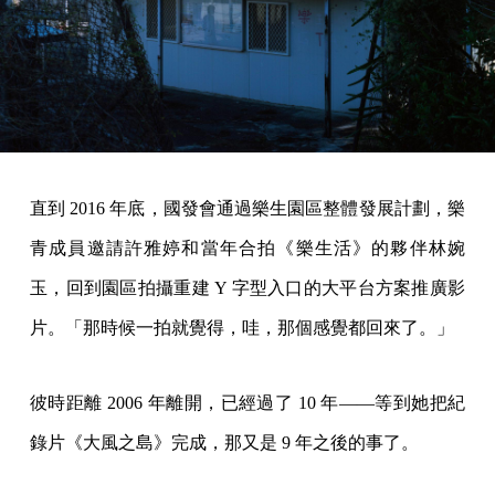
直到 2016 年底，國發會通過樂生園區整體發展計劃，樂
青成員邀請許雅婷和當年合拍《樂生活》的夥伴林婉
玉，回到園區拍攝重建 Y 字型入口的大平台方案推廣影
片。「那時候一拍就覺得，哇，那個感覺都回來了。」
彼時距離 2006 年離開，已經過了 10 年——等到她把紀
錄片《大風之島》完成，那又是 9 年之後的事了。