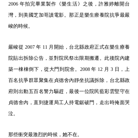
2006 年拍完畢業製作《樂生活》之後，許雅婷離開台
灣，到美國芝加哥讀電影。那正是樂生療養院抗爭最嚴
峻的時候。
嚴峻從 2007 年 11 月開始，台北縣政府正式在樂生療養
院貼出拆除公告，並對院民祭出限期搬遷。此後院內建
築一棟棟倒下，從大門到院舍。2008 年 12 月 3 日，上
百名抗爭群眾聚集在貞德舍內靜坐抗議拆除，台北縣政
府則出動五百名警力驅趕，最後一位院民藍彩雲堅守在
貞德舍內，直到捷運局工人持電鋸破門，走出時掩面哭
泣。
那些衝突最激烈的時候，她不在。