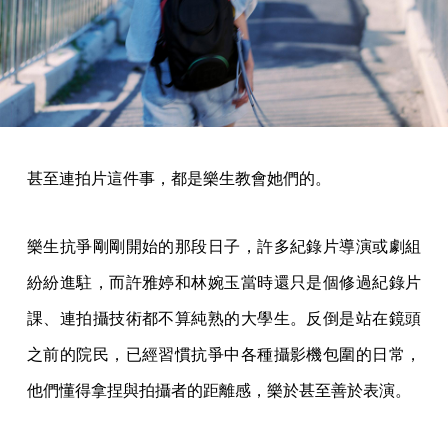
甚至連拍片這件事，都是樂生教會她們的。
樂生抗爭剛剛開始的那段日子，許多紀錄片導演或劇組
紛紛進駐，而許雅婷和林婉玉當時還只是個修過紀錄片
課、連拍攝技術都不算純熟的大學生。反倒是站在鏡頭
之前的院民，已經習慣抗爭中各種攝影機包圍的日常，
他們懂得拿捏與拍攝者的距離感，樂於甚至善於表演。