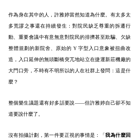
作為身在其中的人，許雅婷當然知道為什麼。有太多太
多荒謬之事還在持續發生：對院民缺乏尊重的拆遷行
動、重要會議中有意無意對院民的排擠甚至欺騙、欠缺
整體規劃的新院舍、原始的 Y 字型入口意象被扭曲改
造，入口延伸的無頭斷橋突兀地站立在捷運新莊機廠的
大門口旁，不時有不明所以的人在社群上發問：這是什
麼？
整個樂生議題還有好多話要說——但許雅婷自己卻不知
道要說什麼了。
沒有拍攝計劃，第一件要正視的事情是：「
我為什麼回