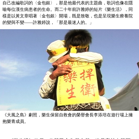
自己改編歌詞的〈金包銀〉，那是他最代表的主題曲，歌詞也像在隱
喻每位漢生病患者的生命。而二十年前許雅婷的短片《樂生活》，同
樣是以黃文章唱著〈金包銀〉開場，既是致敬，也是呈現樂生療養院
的變與不變——許雅婷說，「那是最迷人的。」
《大風之島》劇照，樂生保留自救會的榮譽會長李添培在遊行場上擁
抱樂青成員。