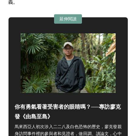
義。
延伸閱讀
你有勇氣看著受害者的眼睛嗎？──專訪廖克
發《由島至島》
馬來西亞人初次涉入二二八及白色恐怖的歷史，廖克發親
身訪問事件裡的參與者和見證者，做田調、讀論文，心中