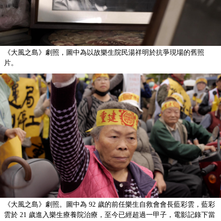
《大風之島》劇照，圖中為以故樂生院民湯祥明於抗爭現場的舊照
片。
《大風之島》劇照。圖中為 92 歲的前任樂生自救會會長藍彩雲，藍彩
雲於 21 歲進入樂生療養院治療，至今已經超過一甲子，電影記錄下當