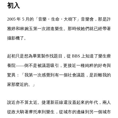
初入
2005 年 5 月的「音樂・生命・大樹下」音樂會，那是許
雅婷和林婉玉第一次踏進樂生。那時候她們就已經帶著
攝影機了。
起初只是想為畢業製作找題目，從 BBS 上知道了樂生療
養院——倒不是被議題吸引，更接近一種純粹的好奇與
驚異：「我第一次感覺到有一個社會議題，是距離我的
家那麼近的。」
說近亦不算太近。捷運新莊線還沒蓋起來的年代，兩人
從政大騎著摩托車到樂生，從城市的邊緣到另一個城市