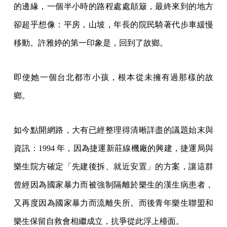
的邊緣，一個半小時的路程處處顛簸，最終來到的地方
卻超乎想像：平房，山坡，年長的院民騎著代步車緩慢
移動。許雅婷的第一印象是，回到了故鄉。
即使她一個台北都市小孩，根本從未擁有過那樣的故
鄉。
如今點開網路，大有已經整理得清晰詳盡的議題始末與
資訊：1994 年，因為捷運新莊線機廠的興建，捷運局與
樂生院方確定「先建後拆、就近安置」的方案，讓這群
曾經因為國家暴力而被強制隔離於樂生的漢生病患者，
又再度因為國家暴力而流離失所。而後青年樂生聯盟和
樂生保留自救會相繼成立，抗爭從此浮上檯面。