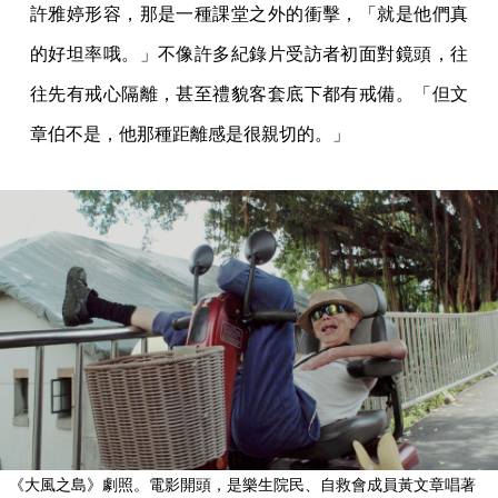
許雅婷形容，那是一種課堂之外的衝擊，「就是他們真
的好坦率哦。」不像許多紀錄片受訪者初面對鏡頭，往
往先有戒心隔離，甚至禮貌客套底下都有戒備。「但文
章伯不是，他那種距離感是很親切的。」
《大風之島》劇照。電影開頭，是樂生院民、自救會成員黃文章唱著