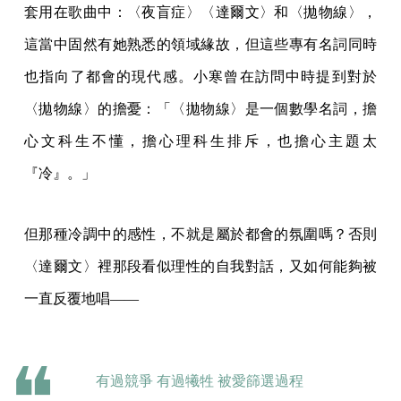
套用在歌曲中：〈夜盲症〉〈達爾文〉和〈拋物線〉，
這當中固然有她熟悉的領域緣故，但這些專有名詞同時
也指向了都會的現代感。小寒曾在訪問中時提到對於
〈拋物線〉的擔憂：「〈拋物線〉是一個數學名詞，擔
心文科生不懂，擔心理科生排斥，也擔心主題太
『冷』。」
但那種冷調中的感性，不就是屬於都會的氛圍嗎？否則
〈達爾文〉裡那段看似理性的自我對話，又如何能夠被
一直反覆地唱——
有過競爭 有過犧牲 被愛篩選過程