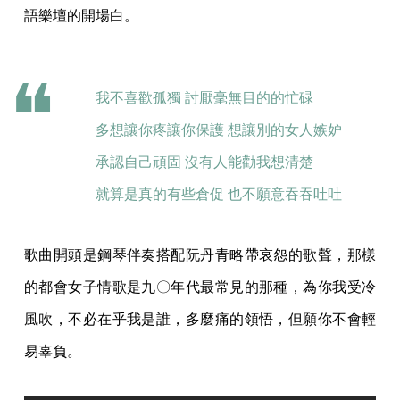
語樂壇的開場白。
我不喜歡孤獨 討厭毫無目的的忙碌
多想讓你疼讓你保護 想讓別的女人嫉妒
承認自己頑固 沒有人能勸我想清楚
就算是真的有些倉促 也不願意吞吞吐吐
歌曲開頭是鋼琴伴奏搭配阮丹青略帶哀怨的歌聲，那樣
的都會女子情歌是九〇年代最常見的那種，為你我受冷
風吹，不必在乎我是誰，多麼痛的領悟，但願你不會輕
易辜負。