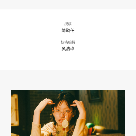
撰稿
陳劭任
核稿編輯
吳浩瑋