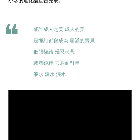
小寒的進化論宣告完成。
或許成人之美 成人的美
是懂誰都會成為 屆滿的寶貝
低限額給 殘忍慈悲
或者純粹 去迎面對壘
淚水 淚水 淚水