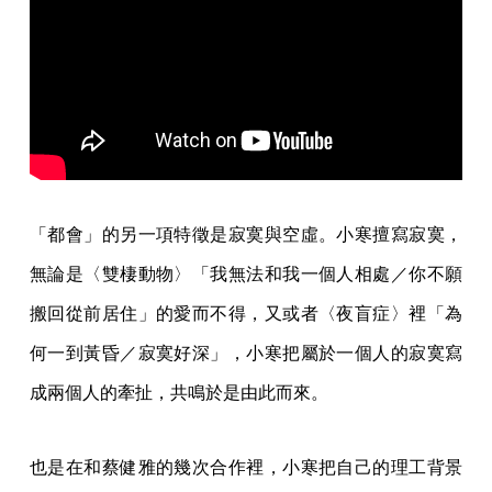
「都會」的另一項特徵是寂寞與空虛。小寒擅寫寂寞，
無論是〈雙棲動物〉「我無法和我一個人相處／你不願
搬回從前居住」的愛而不得，又或者〈夜盲症〉裡「為
何一到黃昏／寂寞好深」，小寒把屬於一個人的寂寞寫
成兩個人的牽扯，共鳴於是由此而來。
也是在和蔡健雅的幾次合作裡，小寒把自己的理工背景