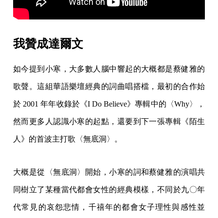
我贊成達爾文
如今提到小寒，大多數人腦中響起的大概都是蔡健雅的
歌聲。這組華語樂壇經典的詞曲唱搭檔，最初的合作始
於 2001 年年收錄於《I Do Believe》專輯中的〈Why〉，
然而更多人認識小寒的起點，還要到下一張專輯《陌生
人》的首波主打歌〈無底洞〉。
大概是從〈無底洞〉開始，小寒的詞和蔡健雅的演唱共
同樹立了某種當代都會女性的經典模樣，不同於九〇年
代常見的哀怨悲情，千禧年的都會女子理性與感性並