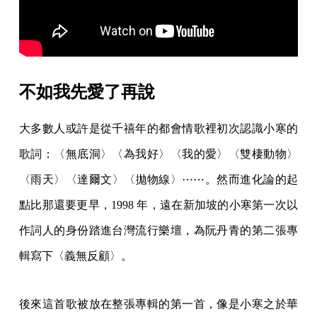
不如我先愛了再說
大多數人或許是從千禧年的都會情歌裡初次認識小寒的
歌詞：〈無底洞〉〈為我好〉〈我的愛〉〈雙棲動物〉
〈雨天〉〈達爾文〉〈拋物線〉⋯⋯。然而進化論的起
點比那還要更早，1998 年，遠在新加坡的小寒第一次以
作詞人的身份踏進台灣流行樂壇，為阮丹青的第二張專
輯寫下〈義無反顧〉。
後來這首歌被放在整張專輯的第一首，像是小寒之於華