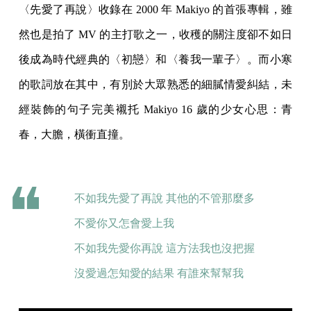
〈先愛了再說〉收錄在 2000 年 Makiyo 的首張專輯，雖
然也是拍了 MV 的主打歌之一，收穫的關注度卻不如日
後成為時代經典的〈初戀〉和〈養我一輩子〉。而小寒
的歌詞放在其中，有別於大眾熟悉的細膩情愛糾結，未
經裝飾的句子完美襯托 Makiyo 16 歲的少女心思：青
春，大膽，橫衝直撞。
不如我先愛了再說 其他的不管那麼多
不愛你又怎會愛上我
不如我先愛你再說 這方法我也沒把握
沒愛過怎知愛的結果 有誰來幫幫我