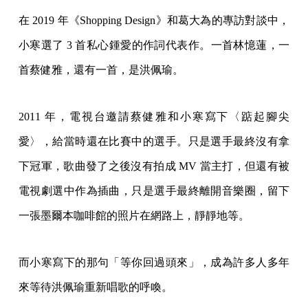
在 2019 年《Shopping Design》和葛大為的專訪對談中，
小寒選了 3 首私心鍾愛的作詞代表作。一首林憶蓮，一
首蔡健雅，還有一首，是洪佩瑜。
2011 年，電視台邀請蔡健雅和小寒寫下〈踮起腳尖
愛〉，給當時還在比賽中的選手。只是選手最終沒有拿
下冠軍，歌曲發了之後沒有拍成 MV 當主打，但還有被
電視劇選中作為插曲，只是選手最終離開音樂圈，留下
一張墨爾本咖啡館的照片在網路上，靜靜地等。
而小寒寫下的那句「等你回過頭來」，成為許多人多年
來等待洪佩瑜重新唱歌的呼喚。