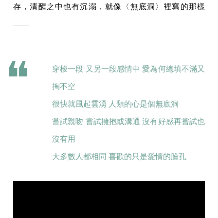
存，清醒之中也有沉溺，就像〈無底洞〉裡寫的那樣
——
穿梭一段 又另一段感情中 愛為何總填不滿又
掏不空
很快就風起雲湧 人類的心是個無底洞
嘗試親吻 嘗試擁抱或溝通 沒有好感再嘗試也
沒有用
大多數人都相同 喜歡的只是愛情的臉孔