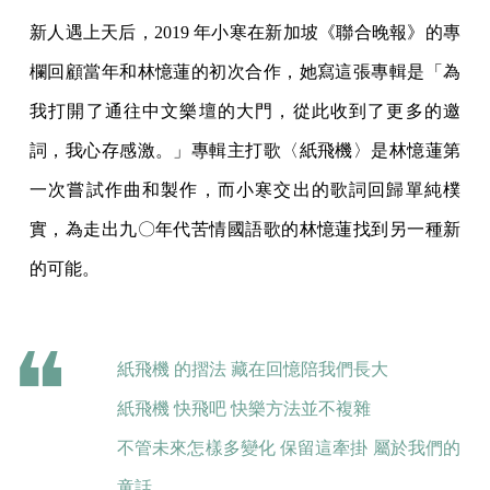
新人遇上天后，2019 年小寒在新加坡《聯合晚報》的專
欄回顧當年和林憶蓮的初次合作，她寫這張專輯是「為
我打開了通往中文樂壇的大門，從此收到了更多的邀
詞，我心存感激。」專輯主打歌〈紙飛機〉是林憶蓮第
一次嘗試作曲和製作，而小寒交出的歌詞回歸單純樸
實，為走出九〇年代苦情國語歌的林憶蓮找到另一種新
的可能。
紙飛機 的摺法 藏在回憶陪我們長大
紙飛機 快飛吧 快樂方法並不複雜
不管未來怎樣多變化 保留這牽掛 屬於我們的
童話