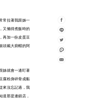
常常拉著我跟姊一
，又懶得煮飯時的
，再加一份皮蛋豆
個頭戴大廚帽的阿
跟姊就會一邊盯著
豆腐粉身碎骨成黏
從來沒忘記過，我
知道那是連鎖店，