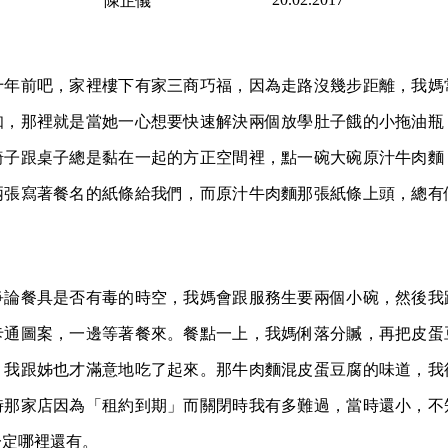
陳芷儀
十年前吧，家裡樓下有家三商巧福，因為走路沒幾步距離，我媽
知，那裡就是當她一心想要快速解決兩個放學肚子餓的小拖油瓶
椅子跟桌子總是黏在一起的方正空間裡，點一碗大碗原汁牛肉麵
兩張寫著餐名的紙條給我們，而原汁牛肉麵那張紙條上頭，總有
。
爭論餐具是否有毒的時空，我媽會跟服務生要兩個小碗，然後我
卡通圖案，一邊等著餐來。餐點一上，我媽俐落分贓，再把皮蛋
，我跟姊也才滿意地吃了起來。那牛肉麵混皮蛋豆腐的味道，我
時那家店因為「租約到期」而關閉時我有多難過，當時還小，不
一定哪裡還有。