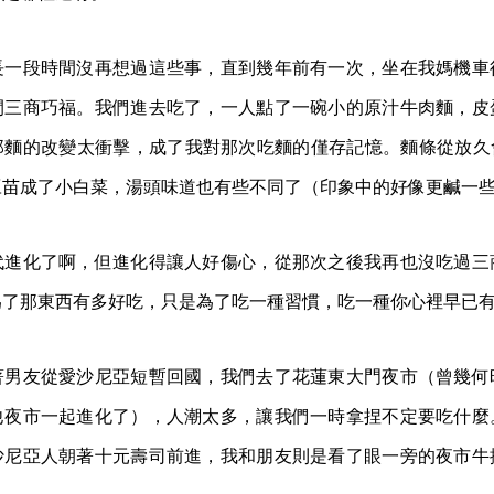
長一段時間沒再想過這些事，直到幾年前有一次，坐在我媽機車
間三商巧福。我們進去吃了，一人點了一碗小的原汁牛肉麵，皮
那麵的改變太衝擊，成了我對那次吃麵的僅存記憶。麵條從放久
豆苗成了小白菜，湯頭味道也有些不同了（印象中的好像更鹹一
代進化了啊，但進化得讓人好傷心，從那次之後我再也沒吃過三
為了那東西有多好吃，只是為了吃一種習慣，吃一種你心裡早已
著男友從愛沙尼亞短暫回國，我們去了花蓮東大門夜市（曾幾何
他夜市一起進化了），人潮太多，讓我們一時拿捏不定要吃什麼
沙尼亞人朝著十元壽司前進，我和朋友則是看了眼一旁的夜市牛