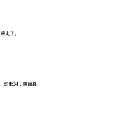
帶著走了。
、寫歌詞，偶爾亂