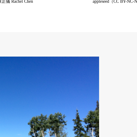
芷儀 Rachel Chen
appleseed（CC BY-NC-