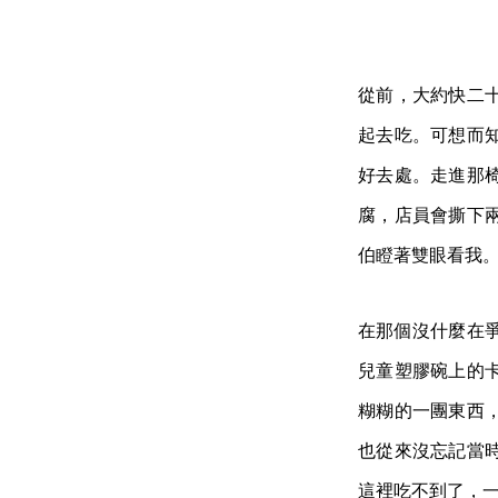
從前，大約快二
起去吃。可想而
好去處。走進那
腐，店員會撕下
伯瞪著雙眼看我
在那個沒什麼在
兒童塑膠碗上的
糊糊的一團東西
也從來沒忘記當
這裡吃不到了，