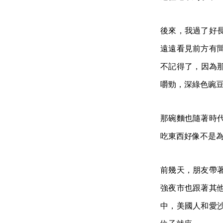
後來，我過了好
遠遠看見前方有
不記得了，因為
嚼勁，深綠色豌
那碗麵也隨著時
吃東西好像不是
前幾天，朋友帶
強夜市也跟著其
中，美國人和愛