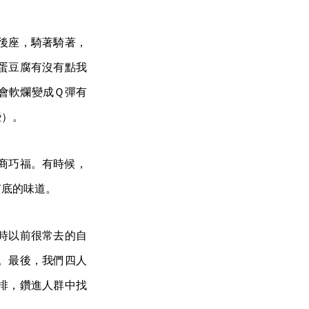
後座，騎著騎著，
蛋豆腐有沒有點我
會軟爛變成Ｑ彈有
些）。
商巧福。有時候，
有底的味道。
時以前很常去的自
。最後，我們四人
排，鑽進人群中找