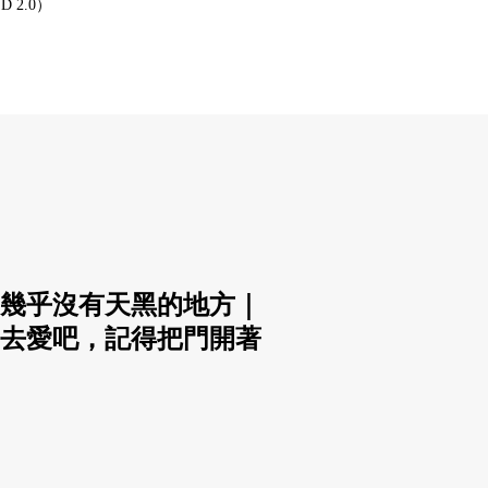
ND 2.0）
幾乎沒有天黑的地方｜
去愛吧，記得把門開著