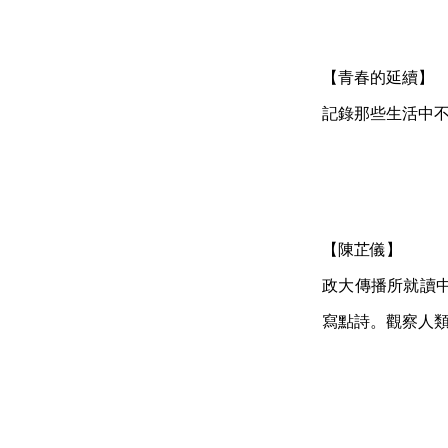
【青春的延續】
記錄那些生活中
【陳芷儀】
政大傳播所就讀
寫點詩。觀察人