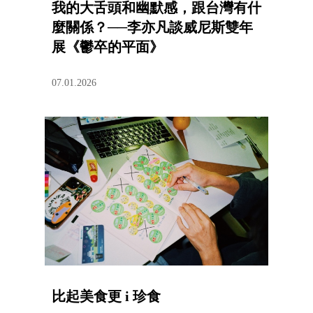
我的大舌頭和幽默感，跟台灣有什
麼關係？──李亦凡談威尼斯雙年
展《鬱卒的平面》
07.01.2026
比起美食更 i 珍食