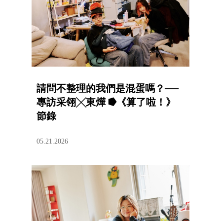
請問不整理的我們是混蛋嗎？──
專訪采翎╳東燁 ⭓《算了啦！》
節錄
05.21.2026