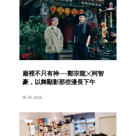
廟裡不只有神──鄭宗龍╳柯智
豪，以舞顯影那些漫長下午
06.05.2026