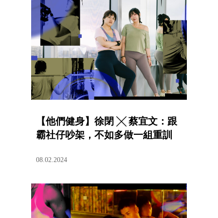
【他們健身】徐閉 ╳ 蔡宜文：跟
霸社仔吵架，不如多做一組重訓
08.02.2024