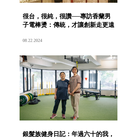
很台，很純，很讚──專訪香蘭男
子電棒燙：傳統，才讓創新走更遠
08.22.2024
銀髮族健身日記：年過六十的我，