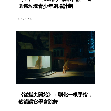
園鐵玫瑰青少年劇場計劃」
07.23.2025
《從指尖開始》：馴化一根手指，
然後讓它學會跳舞