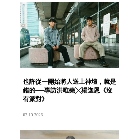
也許從一開始將人送上神壇，就是
錯的──專訪洪唯堯╳楊迦恩《沒
有派對》
02.10.2026