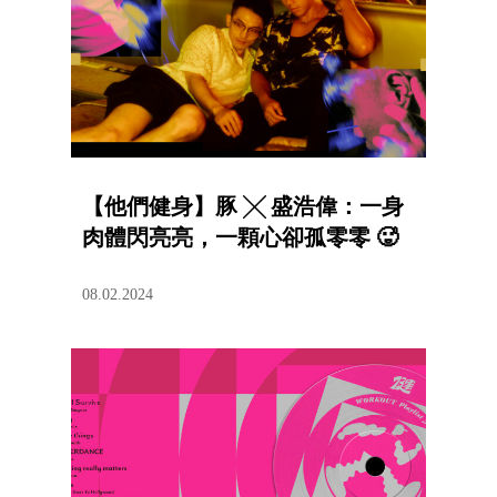
【他們健身】豚 ╳ 盛浩偉：一身
肉體閃亮亮，一顆心卻孤零零 🥵
08.02.2024