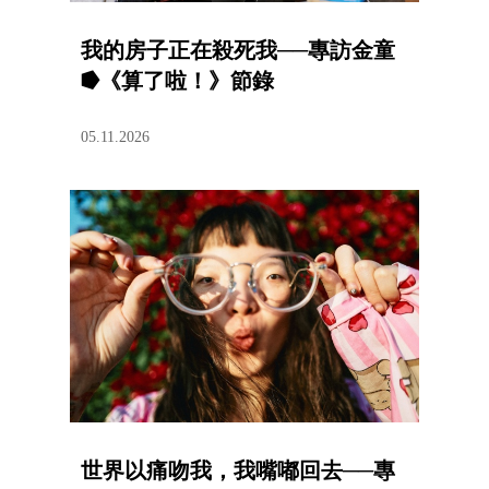
我的房子正在殺死我──專訪金童
⭓《算了啦！》節錄
05.11.2026
世界以痛吻我，我嘴嘟回去──專