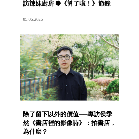
訪辣妹廚房 ⭓《算了啦！》節錄
05.06.2026
除了留下以外的價值──專訪侯季
然《書店裡的影像詩》：拍書店，
為什麼？