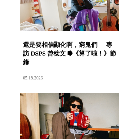
還是要相信顯化啊，窮鬼們──專
訪 DSPS 曾稔文 ⭓《算了啦！》節
錄
05.18.2026