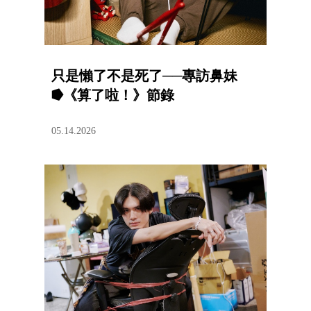
只是懶了不是死了──專訪鼻妹
⭓《算了啦！》節錄
05.14.2026