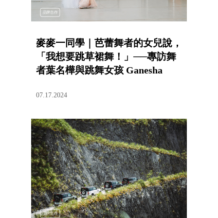
品牌合作
麥麥一同學｜芭蕾舞者的女兒說，
「我想要跳草裙舞！」──專訪舞
者葉名樺與跳舞女孩 Ganesha
07.17.2024
品牌合作