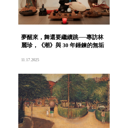
夢醒來，舞還要繼續跳──專訪林
麗珍，《潮》與 30 年錘鍊的無垢
11.17.2025