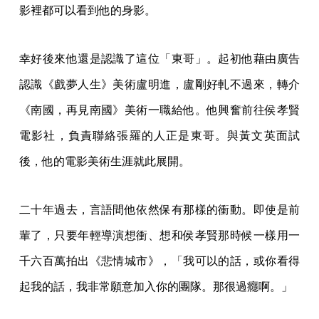
影裡都可以看到他的身影。
幸好後來他還是認識了這位「東哥」。起初他藉由廣告
認識《戲夢人生》美術盧明進，盧剛好軋不過來，轉介
《南國，再見南國》美術一職給他。他興奮前往侯孝賢
電影社，負責聯絡張羅的人正是東哥。與黃文英面試
後，他的電影美術生涯就此展開。
二十年過去，言語間他依然保有那樣的衝動。即使是前
輩了，只要年輕導演想衝、想和侯孝賢那時候一樣用一
千六百萬拍出《悲情城市》，「我可以的話，或你看得
起我的話，我非常願意加入你的團隊。那很過癮啊。」