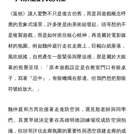
《返校》讓人驚艷不只是復古仿舊，而是與遊戲概念呼
應的意象式場景，許多便是由美術組發起。頭哥想的不
是複製遊戲，而是如何抓住核心精神，再造屬於電影媒
材的氛圍。例如魏仲庭行走在走廊上，巨幅白紙垂落，
風吹紙搖，自然產生一股緊張與壓迫感，那是屬於大銀
幕的視覺呈現：「原本遊戲設定是在教室門口有個桌
子，寫著『忌中』，有個蠟燭在那邊。但我們想把那個
符號給放大。」
魏仲庭和方芮欣接著走進防空洞，遇見殷老師與同學
們。其實早就決定要在高雄明德訓練場現成防空洞拍
攝，但頭哥評估走廊氛圍的重要性與憑空搭建走廊的成