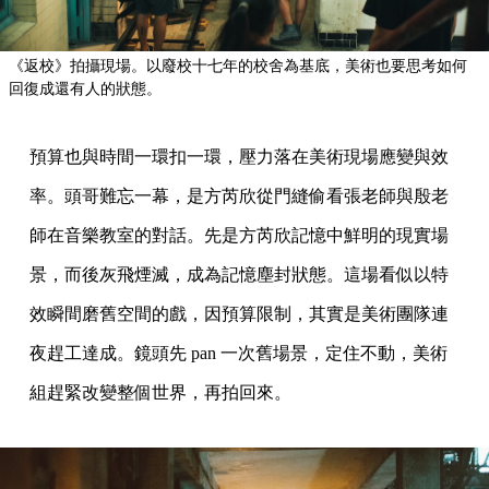
《返校》拍攝現場。以廢校十七年的校舍為基底，美術也要思考如何
回復成還有人的狀態。
預算也與時間一環扣一環，壓力落在美術現場應變與效
率。頭哥難忘一幕，是方芮欣從門縫偷看張老師與殷老
師在音樂教室的對話。先是方芮欣記憶中鮮明的現實場
景，而後灰飛煙滅，成為記憶塵封狀態。這場看似以特
效瞬間磨舊空間的戲，因預算限制，其實是美術團隊連
夜趕工達成。鏡頭先 pan 一次舊場景，定住不動，美術
組趕緊改變整個世界，再拍回來。