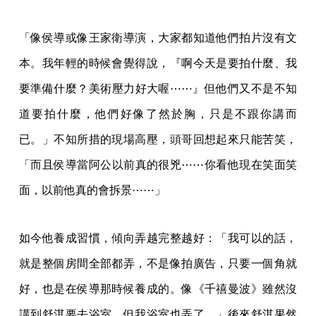
「像侯導或像王家衛導演，大家都知道他們拍片沒有文
本。我年輕的時候會覺得說，『啊今天是要拍什麼、我
要準備什麼？美術壓力好大喔⋯⋯』但他們又不是不知
道要拍什麼，他們好像了然於胸，只是不跟你講而
已。」不知所措的現場高壓，頭哥回想起來只能苦笑，
「而且侯導當阿公以前真的很兇⋯⋯你看他現在笑面笑
面，以前他真的會拆景⋯⋯」
如今他養成習慣，傾向弄越完整越好：「我可以的話，
就是整個房間全部都弄，不是像拍廣告，只要一個角就
好，也是在侯導那時候養成的。像《千禧曼波》雖然沒
講到舒淇要去浴室，但我浴室也弄了。」後來舒淇果然