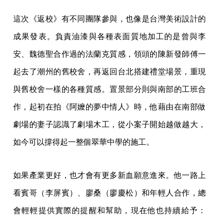
這次《返校》有不同團隊參與，也像是台灣美術設計的
成果發表。負責油漆與各種表面質地加工的是曾與李
安、魏德聖合作過的法蘭克質感，領頭的陳新發師傅一
起去了潮州的舊校舍，再返回台北搭建禮堂場景，重現
與舊校舍一樣的各種質感。置景部分則與南部的工班合
作，起初在拍《阿嬤的夢中情人》時，他藉由在南部做
劇場的妻子認識了劇場木工，從小案子開始越做越大，
如今可以撐得起一整個翠華中學的施工。
如果產業更好，也才會有更多新血願意進來。他一路上
看賓哥（李屏賓）、廖桑（廖慶松）和年輕人合作，總
會輕輕提供實際的提醒和幫助，現在他也持續給予：