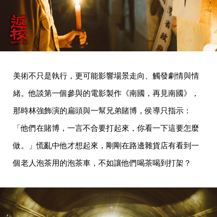
美術不只是執行，更可能影響場景走向、觸發劇情與情
緒。他談第一個參與的電影製作《南國，再見南國》，
那時林強飾演的扁頭與一幫兄弟賭博，侯導只指示：
「他們在賭博，一言不合要打起來，你看一下這要怎麼
做。」慌亂中他才想起來，剛剛在路邊雜貨店有看到一
個老人泡茶用的泡茶車，不如讓他們喝茶喝到打架？