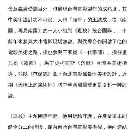
會意義廣受矚目外，也展現台灣電影製作的成熟度，其
中美術設計功不可沒。人稱「頭哥」的王誌成，從《南
國，再見南國》的一人小組到《返校》統合團隊，二十
餘年來參與大小電影現場無數。與侯導合作開啟了他的
電影美術之路，後也參與王家衛《一代宗師》、擔任盧
貝松《露西》、馬丁史柯西斯《沉默》台灣區美術指
導，並以《范保德》拿下台北電影節最佳美術設計，近
期《天橋上的魔術師》將中華商場重現更是引起一陣討
論。
《返校》主創團隊年輕，他用經驗守護，在產業還未能
健全分工的階段，縱向傳承台灣電影美學觀，橫向連結