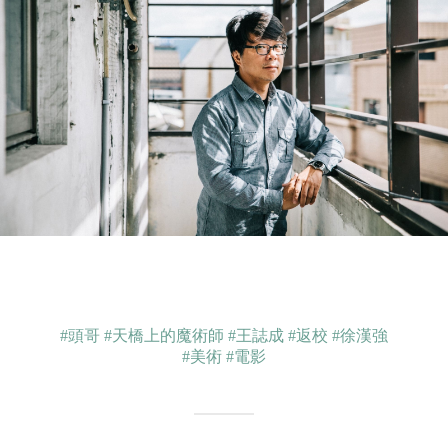
#頭哥
#天橋上的魔術師
#王誌成
#返校
#徐漢強
#美術
#電影