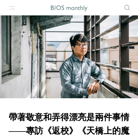
帶著敬意和弄得漂亮是兩件事情
——專訪《返校》《天橋上的魔