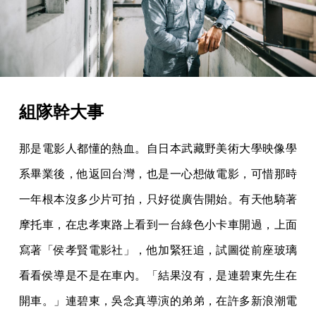
組隊幹大事
那是電影人都懂的熱血。自日本武藏野美術大學映像學
系畢業後，他返回台灣，也是一心想做電影，可惜那時
一年根本沒多少片可拍，只好從廣告開始。有天他騎著
摩托車，在忠孝東路上看到一台綠色小卡車開過，上面
寫著「侯孝賢電影社」，他加緊狂追，試圖從前座玻璃
看看侯導是不是在車內。「結果沒有，是連碧東先生在
開車。」連碧東，吳念真導演的弟弟，在許多新浪潮電