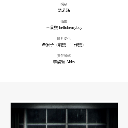
撰稿
溫若涵
攝影
王晨熙 hellohenryboy
圖片提供
牽猴子（劇照、工作照）
責任編輯
李姿穎 Abby