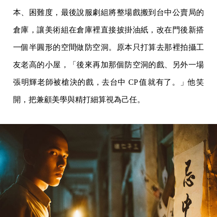
本、困難度，最後說服劇組將整場戲搬到台中公賣局的
倉庫，讓美術組在倉庫裡直接披掛油紙，改在門後新搭
一個半圓形的空間做防空洞。原本只打算去那裡拍攝工
友老高的小屋，「後來再加那個防空洞的戲、另外一場
張明輝老師被槍決的戲，去台中 CP 值就有了。」他笑
開，把兼顧美學與精打細算視為己任。