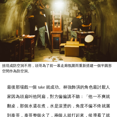
捨現成防空洞不用，頭哥為了前一幕走廊氛圍而重新搭建一個半圓形
空間作為防空洞。
最後那場戲一個 take 就成功。林強飾演的角色最討厭人
家因為頭扁叫他阿扁，對方偏偏講不聽：「他一不爽就
翻桌，那個水還在煮，水是滾燙的，角度不偏不倚就灑
到泰哥，泰哥整個火了，兩個人就打起來，侯導看了就