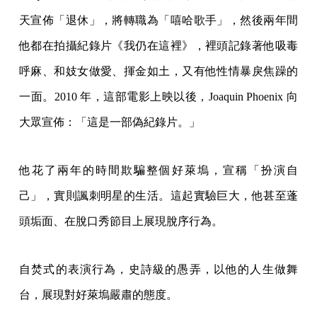
天宣佈「退休」，將轉職為「嘻哈歌手」，然後兩年間
他都在拍攝紀錄片《我仍在這裡》，裡頭記錄著他吸毒
呼麻、和妓女做愛、揮金如土，又有他性情暴戾焦躁的
一面。2010 年，這部電影上映以後，Joaquin Phoenix 向
大眾宣佈：「這是一部偽紀錄片。」
他花了兩年的時間欺騙整個好萊塢，宣稱「扮演自
己」，實則諷刺明星的生活。這起實驗巨大，他甚至蓬
頭垢面、在脫口秀節目上展現脫序行為。
自焚式的表演行為，史詩級的愚弄，以他的人生做舞
台，展現對好萊塢嚴肅的態度。