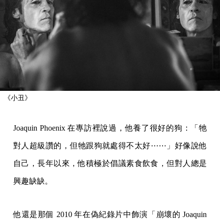
《小丑》
Joaquin Phoenix 在專訪裡說過，他養了很好的狗：「牠
對人超級讚的，但牠跟狗就處得不太好⋯⋯」好像說他
自己，長年以來，他積極於倡議素食飲食，但對人總是
興趣缺缺。
他還是那個 2010 年在偽紀錄片中飾演「崩壞的 Joaquin