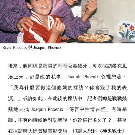
River Phoenix 與 Joaquin Phoenix
後來，他同樣是演員的哥哥吸毒致死，每次採訪麥克風
湊上來，都是他的私事。Joaquin Phoenix 心裡想著：
「我為什麼要做這個他媽的採訪？你會毀了我的表
演。」或許如此，在此後的採訪中，記者們總是戰戰兢
兢地去找 Joaquin Phoenix，傳言中性情古怪、有時暴
躁，不爽的時候他對記者說「你幹這行多久了？」甚至
在採訪時大肆質疑電影獎項，也讓人想起《神鬼戰士》