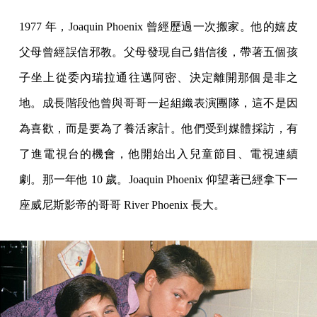
1977 年，Joaquin Phoenix 曾經歷過一次搬家。他的嬉皮
父母曾經誤信邪教。父母發現自己錯信後，帶著五個孩
子坐上從委內瑞拉通往邁阿密、決定離開那個是非之
地。成長階段他曾與哥哥一起組織表演團隊，這不是因
為喜歡，而是要為了養活家計。他們受到媒體採訪，有
了進電視台的機會，他開始出入兒童節目、電視連續
劇。那一年他 10 歲。Joaquin Phoenix 仰望著已經拿下一
座威尼斯影帝的哥哥 River Phoenix 長大。