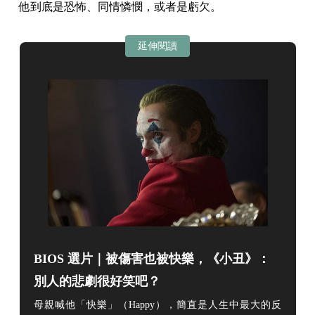
他到底是恐怖、同情憐憫，或者是虧欠。
延伸閱讀
BIOS 選片｜被傷害也被快樂，《小丑》：
別人的悲劇很好笑吧？
母親喊他「快樂」（Happy），簡直是人生中最大的反