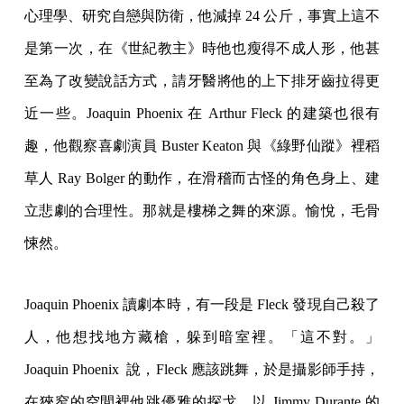
心理學、研究自戀與防衛，他減掉 24 公斤，事實上這不
是第一次，在《世紀教主》時他也瘦得不成人形，他甚
至為了改變說話方式，請牙醫將他的上下排牙齒拉得更
近一些。Joaquin Phoenix 在 Arthur Fleck 的建築也很有
趣，他觀察喜劇演員 Buster Keaton 與《綠野仙蹤》裡稻
草人 Ray Bolger 的動作，在滑稽而古怪的角色身上、建
立悲劇的合理性。那就是樓梯之舞的來源。愉悅，毛骨
悚然。
Joaquin Phoenix 讀劇本時，有一段是 Fleck 發現自己殺了
人，他想找地方藏槍，躲到暗室裡。「這不對。」
Joaquin Phoenix 說，Fleck 應該跳舞，於是攝影師手持，
在狹窄的空間裡他跳優雅的探戈，以 Jimmy Durante 的