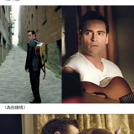
《為你鍾情》