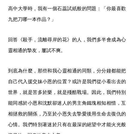
高中大學時，我有一個石蕊試紙般的問題：「你最喜歡
九把刀哪一本作品？」
回答《殺手，流離尋岸的花》的人，我們多半會成為心
靈相通的摯友，屢試不爽。
到底為什麼，那些和我心靈相通的同類，分分鐘都能把
自己代入援交妹小恩的位置？或許是我們從小看出去的
世界，就是苦多於樂，就是殘酷戰場。因此，我們特別
能同感於小恩和沈默卻迷人的男主角鐵塊相知相惜，互
相拯救的關係，乃至於小恩失去摯愛後用生命去復仇的
心情。我們特別著迷於只有在最深的絕望中才能火光般