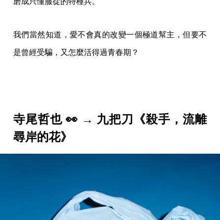
磨成只懂服從的特種兵。
我們當然知道，愛不會真的改變一個極道幫主，但要不
是曾經受騙，又怎麼活得過青春期？
寺尾哲也 👀 → 九把刀《殺手，流離
尋岸的花》