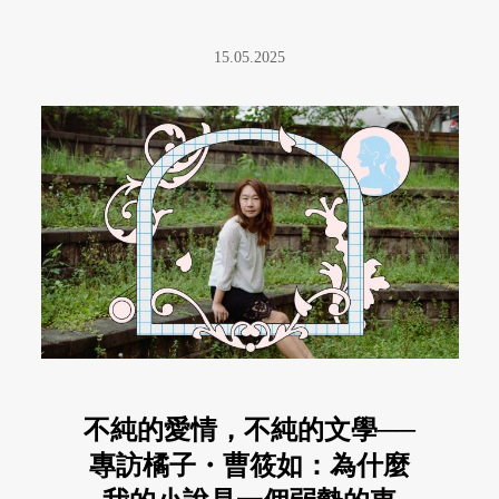
15.05.2025
不純的愛情，不純的文學──
專訪橘子・曹筱如：為什麼