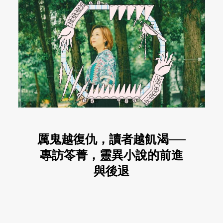
厲鬼越復仇，讀者越飢渴──
專訪笭菁，靈異小說的前進
與後退