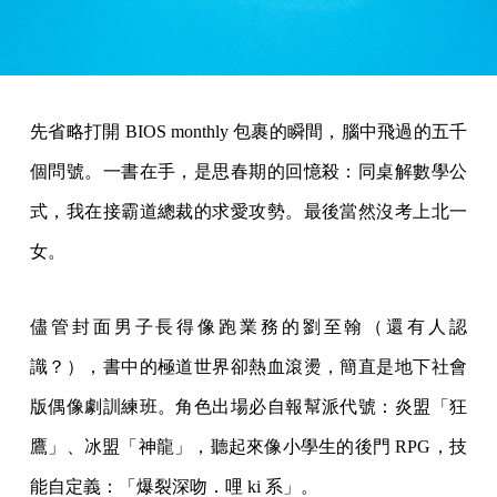
先省略打開 BIOS monthly 包裹的瞬間，腦中飛過的五千
個問號。一書在手，是思春期的回憶殺：同桌解數學公
式，我在接霸道總裁的求愛攻勢。最後當然沒考上北一
女。
儘管封面男子長得像跑業務的劉至翰（還有人認
識？），書中的極道世界卻熱血滾燙，簡直是地下社會
版偶像劇訓練班。角色出場必自報幫派代號：炎盟「狂
鷹」、冰盟「神龍」，聽起來像小學生的後門 RPG，技
能自定義：「爆裂深吻．哩 ki 系」。