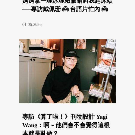
媽媽拿一塊冰塊敷眼睛叫我起床欸
──專訪戴佩珊 👼 台語片忙內 👼
01.06.2026
專訪《算了啦！》刊物設計 Yagi
Wang：啊～他們會不會覺得這根
本就是亂做？