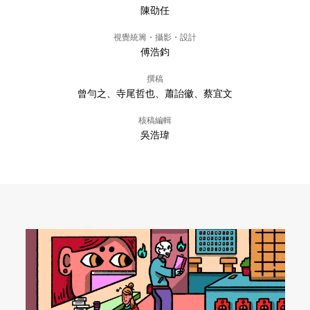
陳劭任
視覺統籌・攝影・設計
傅浩鈞
撰稿
曾勻之、寺尾哲也、蕭詒徽、蔡宜文
核稿編輯
吳浩瑋