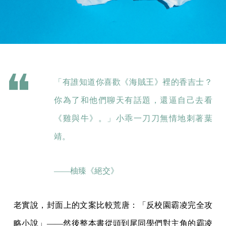
「有誰知道你喜歡《海賊王》裡的香吉士？
你為了和他們聊天有話題，還逼自己去看
《雞與牛》。」小乖一刀刀無情地刺著葉
靖。
——柚臻《絕交》
老實說，封面上的文案比較荒唐：「反校園霸凌完全攻
略小說」——然後整本書從頭到尾同學們對主角的霸凌