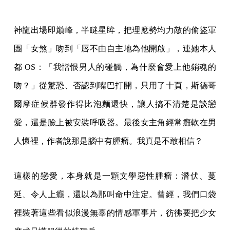
神龍出場即巔峰，半瞇星眸，把理應勢均力敵的偷盜軍
團「女煞」吻到「唇不由自主地為他開啟」，連她本人
都 OS：「我憎恨男人的碰觸，為什麼會愛上他銷魂的
吻？」從驚恐、否認到嘴巴打開，只用了十頁，斯德哥
爾摩症候群發作得比泡麵還快，讓人搞不清楚是談戀
愛，還是臉上被安裝呼吸器。最後女主角經常癱軟在男
人懷裡，作者說那是腦中有腫瘤。我真是不敢相信？
這樣的戀愛，本身就是一顆文學惡性腫瘤：潛伏、蔓
延、令人上癮，還以為那叫命中注定。曾經，我們口袋
裡裝著這些看似浪漫無辜的情感軍事片，彷彿要把少女