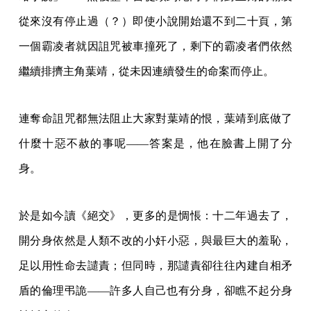
從來沒有停止過（？）即使小說開始還不到二十頁，第
一個霸凌者就因詛咒被車撞死了，剩下的霸凌者們依然
繼續排擠主角葉靖，從未因連續發生的命案而停止。
連奪命詛咒都無法阻止大家對葉靖的恨，葉靖到底做了
什麼十惡不赦的事呢——答案是，他在臉書上開了分
身。
於是如今讀《絕交》，更多的是惆悵：十二年過去了，
開分身依然是人類不改的小奸小惡，與最巨大的羞恥，
足以用性命去譴責；但同時，那譴責卻往往內建自相矛
盾的倫理弔詭——許多人自己也有分身，卻瞧不起分身