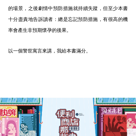
的場景，之後劇情中預防措施就持續失蹤，但至少本書
十分盡責地告訴讀者：總是忘記預防措施，有很高的機
率會產生非預期懷孕的後果。
以一個警世寓言來講，我給本書滿分。