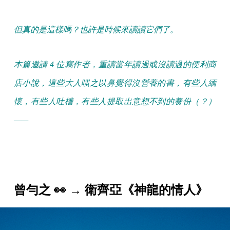
但真的是這樣嗎？也許是時候來讀讀它們了。
本篇邀請 4 位寫作者，重讀當年讀過或沒讀過的便利商
店小說，這些大人嗤之以鼻覺得沒營養的書，有些人緬
懷，有些人吐槽，有些人提取出意想不到的養份（？）
——
曾勻之 👀 → 衛齊亞《神龍的情人》