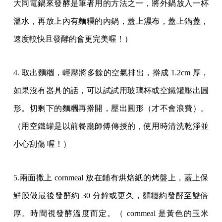
大同電鍋來發酵是筆者用的方法之一，將外鍋放入一杯
溫水，再放上內有麵糰的內鍋，蓋上濕布，蓋上鍋蓋，
速度較快且發酵的會更完美喔！）
4. 取出麵糰，輕壓將多餘的空氣排出，擀成 1.2cm 厚，
如果沒有器具的話，可以試試用玻璃杯或空鐵罐壓出圓
形。切剩下的麵糰再擀開，壓出圓形（才不會浪費）。
（用空鐵罐是以前餐廳師傅傳授的，使用時清洗乾淨並
小心刮傷 喔！）
5.兩面撒上 cornmeal 放在鋪有烘焙紙的烤盤上，蓋上保
鮮膜做最後發酵約 30 分鐘或更久，麵糰約發酵至雙倍
厚。時間視發酵溫度而定。（ cornmeal 是黃色的玉米