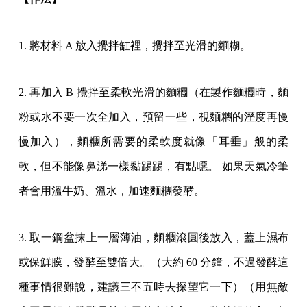
1. 將材料 A 放入攪拌缸裡，攪拌至光滑的麵糊。
2. 再加入 B 攪拌至柔軟光滑的麵糰（在製作麵糰時，麵
粉或水不要一次全加入，預留一些，視麵糰的溼度再慢
慢加入），麵糰所需要的柔軟度就像「耳垂」般的柔
軟，但不能像鼻涕一樣黏踢踢，有點噁。 如果天氣冷筆
者會用溫牛奶、溫水，加速麵糰發酵。
3. 取一鋼盆抹上一層薄油，麵糰滾圓後放入，蓋上濕布
或保鮮膜，發酵至雙倍大。（大約 60 分鐘，不過發酵這
種事情很難說，建議三不五時去探望它一下）（用無敵