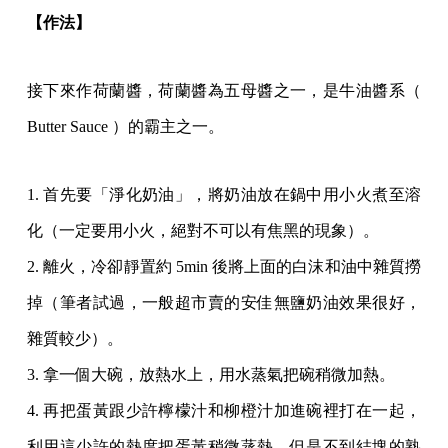
【作法】
接下來作荷蘭醬，荷蘭醬為五母醬之一，是牛油醬系（
Butter Sauce ）的霸主之一。
1. 首先要「淨化奶油」，將奶油放在鍋中用小火煮至溶
化（一定要用小火，絕對不可以有焦黑的現象）。
2. 離火，冷卻靜置約 5min 後將上面的白沫和油中雜質撈
掉（筆者試過，一般超市賣的安佳無鹽奶油效果很好，
雜質較少）。
3. 拿一個大碗，放熱水上，用水蒸氣把碗稍微加熱。
4. 再把蛋黃跟少許檸檬汁和柳橙汁加進碗裡打在一起，
利用這少許的熱度把蛋黃稍微蒸熱，但是不到結塊的熟