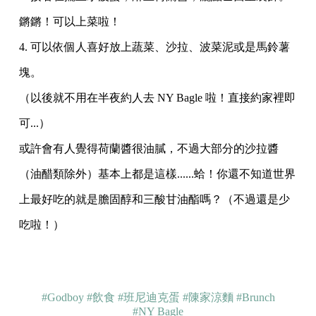
鏘鏘！可以上菜啦！
4. 可以依個人喜好放上蔬菜、沙拉、波菜泥或是馬鈴薯
塊。
（以後就不用在半夜約人去 NY Bagle 啦！直接約家裡即
可...）
或許會有人覺得荷蘭醬很油膩，不過大部分的沙拉醬
（油醋類除外）基本上都是這樣......蛤！你還不知道世界
上最好吃的就是膽固醇和三酸甘油酯嗎？（不過還是少
吃啦！）
#Godboy
#飲食
#班尼迪克蛋
#陳家涼麵
#Brunch
#NY Bagle