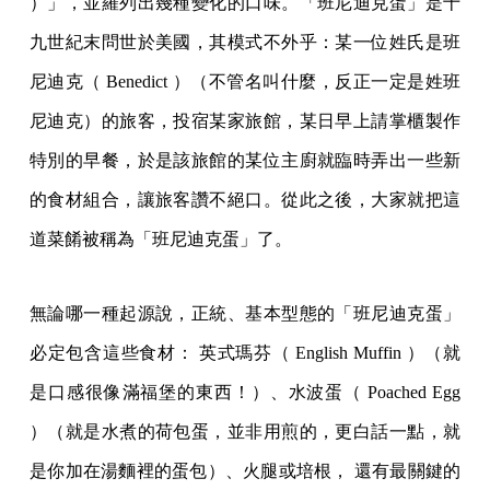
）」，並羅列出幾種變化的口味。「班尼迪克蛋」是十
九世紀末問世於美國，其模式不外乎：某一位姓氏是班
尼迪克（ Benedict ）（不管名叫什麼，反正一定是姓班
尼迪克）的旅客，投宿某家旅館，某日早上請掌櫃製作
特別的早餐，於是該旅館的某位主廚就臨時弄出一些新
的食材組合，讓旅客讚不絕口。從此之後，大家就把這
道菜餚被稱為「班尼迪克蛋」了。
無論哪一種起源說，正統、基本型態的「班尼迪克蛋」
必定包含這些食材： 英式瑪芬（ English Muffin ）（就
是口感很像滿福堡的東西！）、水波蛋（ Poached Egg
）（就是水煮的荷包蛋，並非用煎的，更白話一點，就
是你加在湯麵裡的蛋包）、火腿或培根， 還有最關鍵的