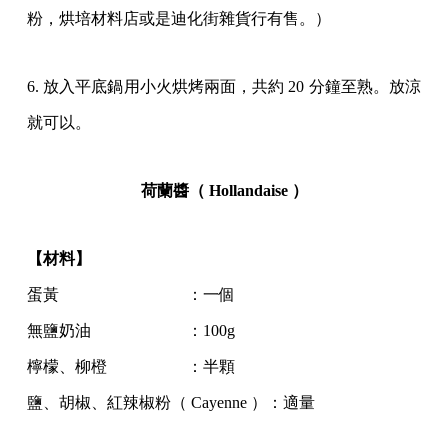
粉，烘培材料店或是迪化街雜貨行有售。）
6. 放入平底鍋用小火烘烤兩面，共約 20 分鐘至熟。放涼
就可以。
荷蘭醬（ Hollandaise ）
【材料】
蛋黃 ：一個
無鹽奶油 ：100g
檸檬、柳橙 ：半顆
鹽、胡椒、紅辣椒粉（ Cayenne ）：適量