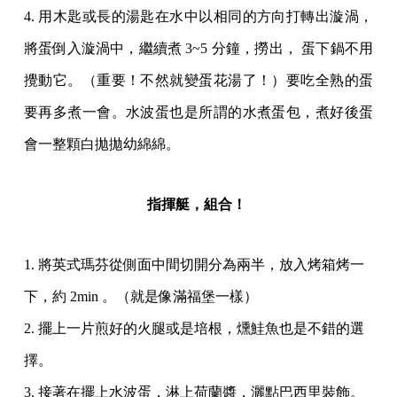
4. 用木匙或長的湯匙在水中以相同的方向打轉出漩渦，
將蛋倒入漩渦中，繼續煮 3~5 分鐘，撈出， 蛋下鍋不用
攪動它。（重要！不然就變蛋花湯了！）要吃全熟的蛋
要再多煮一會。水波蛋也是所謂的水煮蛋包，煮好後蛋
會一整顆白拋拋幼綿綿。
指揮艇，組合！
1. 將英式瑪芬從側面中間切開分為兩半，放入烤箱烤一
下，約 2min 。（就是像滿福堡一樣）
2. 擺上一片煎好的火腿或是培根，燻鮭魚也是不錯的選
擇。
3. 接著在擺上水波蛋，淋上荷蘭醬，灑點巴西里裝飾。