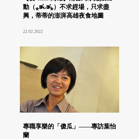
動（⁎⁍̴̛ᴗ⁍̴̛⁎）不求趕場，只求盡
興，蒂蒂的澎湃高雄夜食地圖
22.02.2022
專職享樂的「傻瓜」——專訪葉怡
蘭