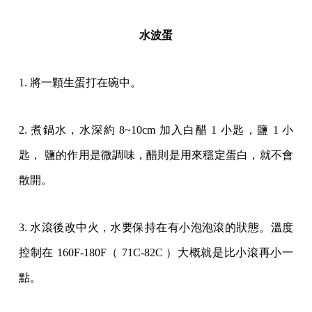
水波蛋
1. 將一顆生蛋打在碗中。
2. 煮鍋水，水深約 8~10cm 加入白醋 1 小匙，鹽 1 小
匙， 鹽的作用是微調味，醋則是用來穩定蛋白，就不會
散開。
3. 水滾後改中火，水要保持在有小泡泡滾的狀態。溫度
控制在 160F-180F（ 71C-82C ）大概就是比小滾再小一
點。