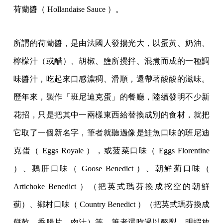
荷蘭醬（ Hollandaise Sauce ）。
所謂的荷蘭醬，是由法國人發揚光大，以蛋黃、奶油、
檸檬汁（或醋）、胡椒、鹽所攪拌、混煮而成的一種調
味醬汁，吃起來口感濃稠、滑順，還帶著酸酸的滋味。
歷年來，製作「班尼迪克蛋」的餐廳，陸續發明不少新
花招，只是把其中一兩樣東西給替換成別的食材，就把
它取了一個新名字，筆者就聽過像是鮭魚口味的班尼迪
克蛋（ Eggs Royale ），或菠菜口味（ Eggs Florentine
）、鵝肝口味（ Goose Benedict ）、朝鮮薊口味（
Artichoke Benedict ）（把英式瑪芬換成挖空的朝鮮
薊）、鄉村口味（ Country Benedict ）（把英式瑪芬換成
餅乾、香腸片、肉汁）等，筆者還吃過以酪梨、明蝦放