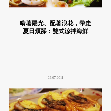
啃著陽光、配著浪花，帶走
夏日煩躁：雙式涼拌海鮮
22.07.2011