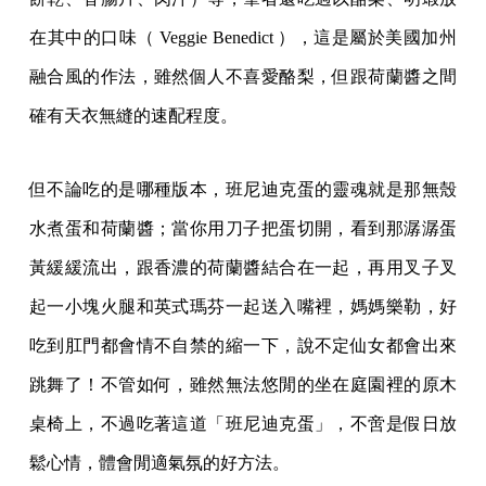
在其中的口味（ Veggie Benedict ），這是屬於美國加州
融合風的作法，雖然個人不喜愛酪梨，但跟荷蘭醬之間
確有天衣無縫的速配程度。
但不論吃的是哪種版本，班尼迪克蛋的靈魂就是那無殼
水煮蛋和荷蘭醬；當你用刀子把蛋切開，看到那潺潺蛋
黃緩緩流出，跟香濃的荷蘭醬結合在一起，再用叉子叉
起一小塊火腿和英式瑪芬一起送入嘴裡，媽媽樂勒，好
吃到肛門都會情不自禁的縮一下，說不定仙女都會出來
跳舞了！不管如何，雖然無法悠閒的坐在庭園裡的原木
桌椅上，不過吃著這道「班尼迪克蛋」，不啻是假日放
鬆心情，體會閒適氣氛的好方法。