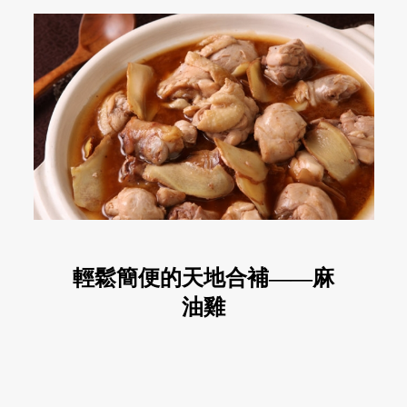
輕鬆簡便的天地合補——麻
油雞