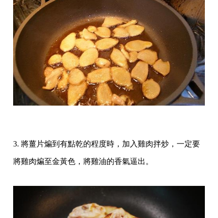
3. 將薑片煸到有點乾的程度時，加入雞肉拌炒，一定要
將雞肉煸至金黃色，將雞油的香氣逼出。