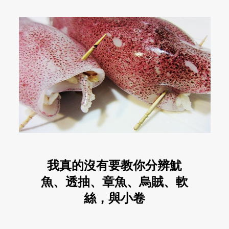
我真的沒有要教你分辨魷
魚、透抽、章魚、烏賊、軟
絲，與小卷