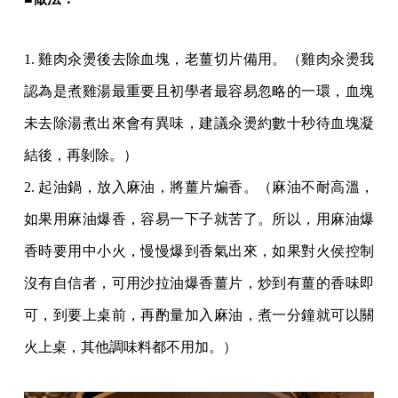
1. 雞肉汆燙後去除血塊，老薑切片備用。（雞肉汆燙我
認為是煮雞湯最重要且初學者最容易忽略的一環，血塊
未去除湯煮出來會有異味，建議汆燙約數十秒待血塊凝
結後，再剝除。）
2. 起油鍋，放入麻油，將薑片煸香。（麻油不耐高溫，
如果用麻油爆香，容易一下子就苦了。所以，用麻油爆
香時要用中小火，慢慢爆到香氣出來，如果對火侯控制
沒有自信者，可用沙拉油爆香薑片，炒到有薑的香味即
可，到要上桌前，再酌量加入麻油，煮一分鐘就可以關
火上桌，其他調味料都不用加。）