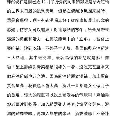
雖然現在是個已經 12 月了身旁的同事們都還是穿著短袖
的世界末日般的詭異天氣，但是在偶爾冷氣團來襲時，
還是會覺得，啊～有碗湯喝真好！從腳底板暖上心窩的
感覺，彷彿又可以繼續面對這嚴酷的寒冬，給全身帶來
滿滿的勇氣和活力！在傳統節氣中的「立冬」，習俗上
要吃補。說到吃補，不外乎羊肉爐、薑母鴨與麻油雞這
三大料理，其中最簡單、最容易做的我想就是麻油雞
啦！配上麵線與青菜都是很棒的一餐，沒吃完甚至拿來
做麻油雞飯也超合適。因為麻油雞屬於溫補，加上蛋白
質含量高，花費也不會太高，所以一直都是女性做月子
的首選，強大的程度可以說是補湯界的帝康啊！麻油爆
炒老薑片到乾香，加入精選雞肉將表皮煸至金黃色，濃
濃的雞肉香味，再加入無敵的米酒，酒香濃郁且不辛辣