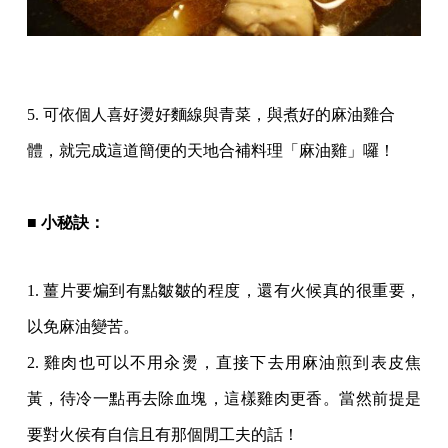
5. 可依個人喜好燙好麵線與青菜，與煮好的麻油雞合
體，就完成這道簡便的天地合補料理「麻油雞」囉！
■ 小秘訣：
1. 薑片要煸到有點皺皺的程度，還有火候真的很重要，
以免麻油變苦。
2. 雞肉也可以不用汆燙，直接下去用麻油煎到表皮焦
黃，待冷一點再去除血塊，這樣雞肉更香。當然前提是
要對火侯有自信且有那個閒工夫的話！