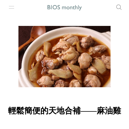
輕鬆簡便的天地合補——麻油雞