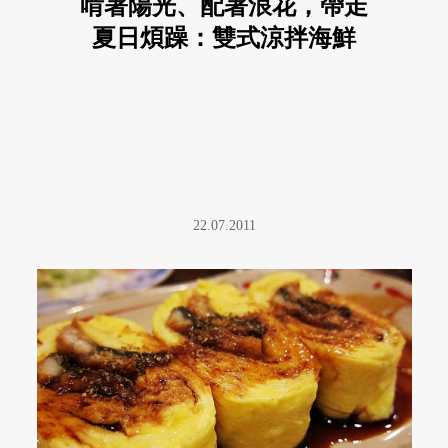
啃著陽光、配著浪花，帶走
夏日煩躁：雙式涼拌海鮮
22.07.2011