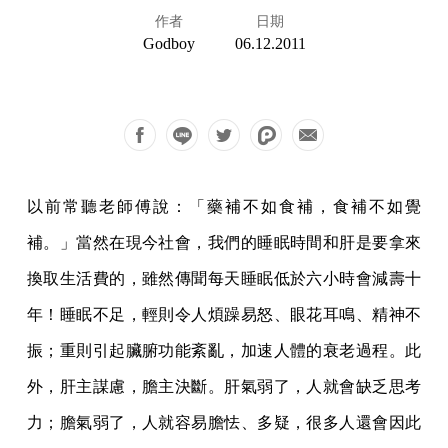
作者
日期
Godboy
06.12.2011
以前常聽老師傅說：「藥補不如食補，食補不如覺
補。」當然在現今社會，我們的睡眠時間和肝是要拿來
換取生活費的，雖然傳聞每天睡眠低於六小時會減壽十
年！睡眠不足，輕則令人煩躁易怒、眼花耳鳴、精神不
振；重則引起臟腑功能紊亂，加速人體的衰老過程。此
外，肝主謀慮，膽主決斷。肝氣弱了，人就會缺乏思考
力；膽氣弱了，人就容易膽怯、多疑，很多人還會因此