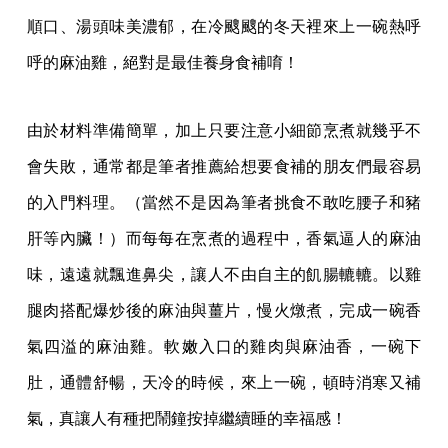
順口、湯頭味美濃郁，在冷颼颼的冬天裡來上一碗熱呼
呼的麻油雞，絕對是最佳養身食補唷！
由於材料準備簡單，加上只要注意小細節烹煮就幾乎不
會失敗，通常都是筆者推薦給想要食補的朋友們最容易
的入門料理。（當然不是因為筆者挑食不敢吃腰子和豬
肝等內臟！）而每每在烹煮的過程中，香氣逼人的麻油
味，遠遠就飄進鼻尖，讓人不由自主的飢腸轆轆。以雞
腿肉搭配爆炒後的麻油與薑片，慢火燉煮，完成一碗香
氣四溢的麻油雞。軟嫩入口的雞肉與麻油香，一碗下
肚，通體舒暢，天冷的時候，來上一碗，頓時消寒又補
氣，真讓人有種把鬧鐘按掉繼續睡的幸福感！