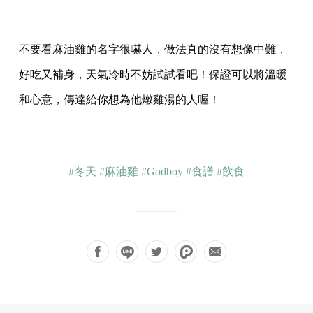
不要看麻油雞的名字很嚇人，做法真的沒有想像中難，
好吃又補身，天氣冷時不妨試試看吧！保證可以將溫暖
和心意，傳達給你想為他燉雞湯的人喔！
#冬天
#麻油雞
#Godboy
#食譜
#飲食