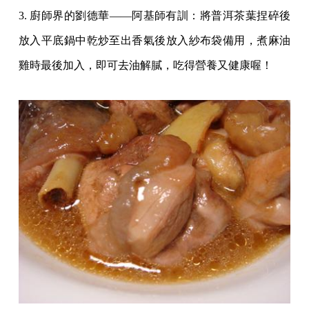
3. 廚師界的劉德華——阿基師有訓：將普洱茶葉捏碎後
放入平底鍋中乾炒至出香氣後放入紗布袋備用，煮麻油
雞時最後加入，即可去油解膩，吃得營養又健康喔！