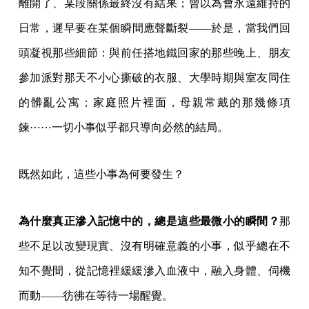
離開了、某段關係最終沒有結果；曾以為會永遠維持的
日常，遲早要在某個瞬間應聲斷裂——於是，當我們回
頭凝視那些細節：與前任搭地鐵回家的那些晚上、朋友
參加派對那天不小心撕破的衣服、大學時期與室友同住
的髒亂公寓；家庭照片裡面，母親常戴的那幾條項
鍊⋯⋯一切小事似乎都只導向必然的結局。
既然如此，這些小事為何要發生？
為什麼真正滲入記憶中的，總是這些最微小的瞬間？
那
些不足以改變現實、沒有明確意義的小事，似乎總在不
知不覺間，從記憶裡緩緩滲入血液中，融入身體、伺機
而動——彷彿在等待一場醒覺。