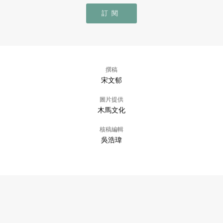
訂閱
撰稿
宋文郁
圖片提供
木馬文化
核稿編輯
吳浩瑋