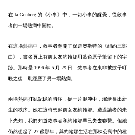
在 Ia Genberg 的《小事》中，一切小事的醒覺，從敘事
者的一場熱病中開始。
在這場熱病中，敘事者翻開了保羅奧斯特的《紐約三部
曲》，書名頁上有前女友約翰娜用藍色原子筆留下的字
跡。那時是 1996 年 5 月 29 日，敘事者在東非被蚊子叮
咬之後，剛經歷了另一場熱病。
兩場熱病打亂記憶的時序，從一片混沌中，蜿蜒長出新
生的秩序。她在這時想起前女友約翰娜。透過讀者的未
卜先知，我們知道敘事者和約翰娜早已失去聯繫。但她
仍然想起了 27 歲那年，與約翰娜生活在那棟公寓中的種