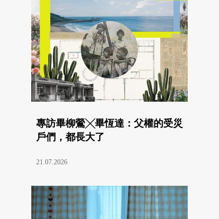
專訪畢柳鶯╳畢恆達：父權的受災
戶們，都長大了
21.07.2026