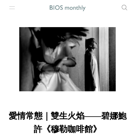
愛情常態｜雙生火焰——碧娜鮑
許《穆勒咖啡館》