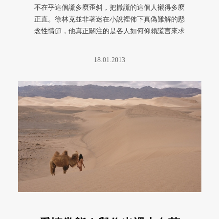
不在乎這個謊多麼歪斜，把撒謊的這個人襯得多麼
正直。徐林克並非著迷在小說裡佈下真偽難解的懸
念性情節，他真正關注的是各人如何仰賴謊言來求
生，以致發展出全然真誠又全然 ...
18.01.2013