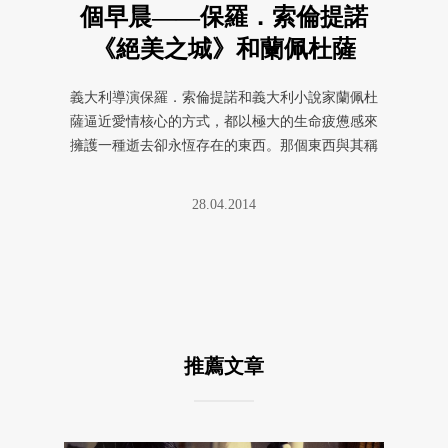
個早晨——保羅．索倫提諾
《絕美之城》和蘭佩杜薩
〈莉海婭〉
義大利導演保羅．索倫提諾和義大利小說家蘭佩杜
薩逼近愛情核心的方式，都以極大的生命疲憊感來
擁護一種逝去卻永恆存在的東西。那個東西與其稱
為愛情，不如視為一切信仰和價 ...
28.04.2014
推薦文章