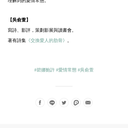
理解到的愛情常態。
【吳俞萱】
寫詩、影評，策劃影展與讀書會。
著有詩集
《交換愛人的肋骨》
。
#碧娜鮑許
#愛情常態
#吳俞萱