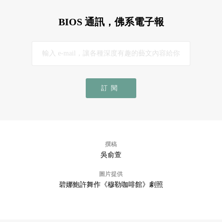
BIOS 通訊，佛系電子報
訂閱
撰稿
吳俞萱
圖片提供
碧娜鮑許舞作《穆勒咖啡館》劇照