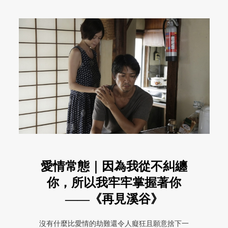
愛情常態｜因為我從不糾纏
你，所以我牢牢掌握著你
——《再見溪谷》
沒有什麼比愛情的劫難還令人癡狂且願意捨下一