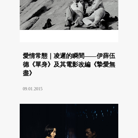
愛情常態｜凌遲的瞬間——伊薛伍
德《單身》及其電影改編《摯愛無
盡》
09.01.2015