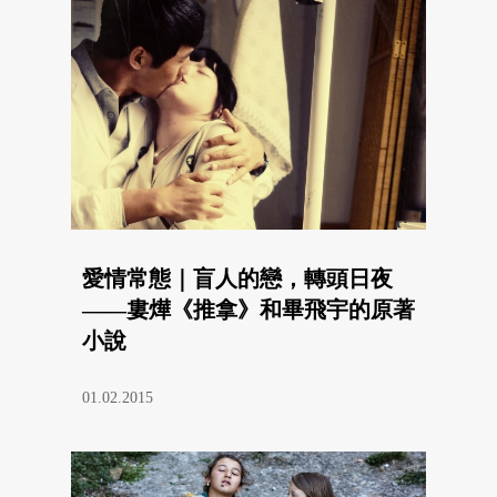
愛情常態｜盲人的戀，轉頭日夜
——婁燁《推拿》和畢飛宇的原著
小說
01.02.2015