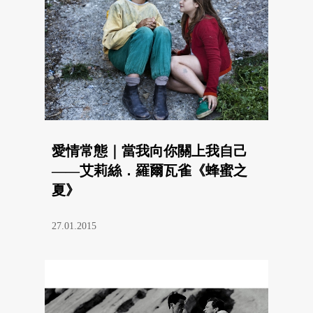
愛情常態｜當我向你關上我自己
——艾莉絲．羅爾瓦雀《蜂蜜之
夏》
27.01.2015