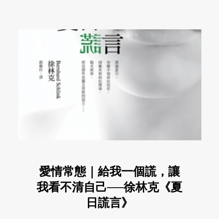
愛情常態｜給我一個謊，讓
我看不清自己──徐林克《夏
日謊言》