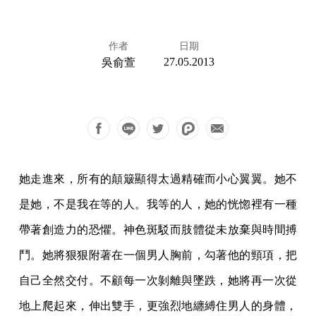
作者
日期
27.05.2013
吳俞萱
她走進來，所有的顛簸顯得太過精確而小心翼翼。她不
是她，不是我在等的人。我等的人，她的恍惚裡有一種
帶著創造力的恐懼。神色斑駁而肢體從未放棄與時間搏
鬥。她將狠狠附著在一個男人胸前，勾著他的頸項，把
自己全然交付。不顧每一次剝離與墜跌，她將再一次從
地上爬起來，伸出雙手，更強烈地纏縛住男人的身體，