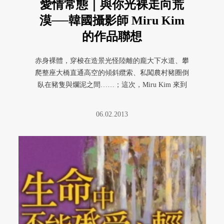
愛情常態｜與你光裸走向荒
漠──韓國攝影師 Miru Kim
的作品聯想
赤身裸體，穿梭在造景光怪陸離的龐大下水道、攀
爬整座大橋直通高空的傾斜纜索、私闖農村豬圈倒
臥在豬隻與爛泥之間……；這次，Miru Kim 來到
中東、印度、內蒙、非 ...
06.02.2013