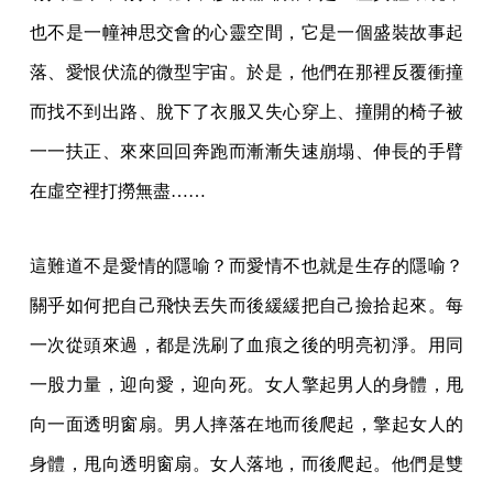
也不是一幢神思交會的心靈空間，它是一個盛裝故事起
落、愛恨伏流的微型宇宙。於是，他們在那裡反覆衝撞
而找不到出路、脫下了衣服又失心穿上、撞開的椅子被
一一扶正、來來回回奔跑而漸漸失速崩塌、伸長的手臂
在虛空裡打撈無盡……
這難道不是愛情的隱喻？而愛情不也就是生存的隱喻？
關乎如何把自己飛快丟失而後緩緩把自己撿拾起來。每
一次從頭來過，都是洗刷了血痕之後的明亮初淨。用同
一股力量，迎向愛，迎向死。女人擎起男人的身體，甩
向一面透明窗扇。男人摔落在地而後爬起，擎起女人的
身體，甩向透明窗扇。女人落地，而後爬起。他們是雙