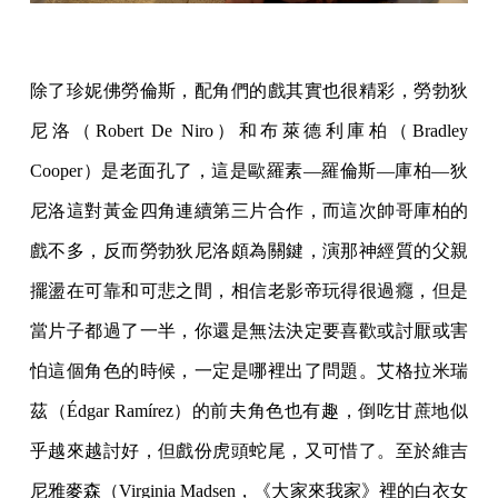
除了珍妮佛勞倫斯，配角們的戲其實也很精彩，勞勃狄
尼洛（Robert De Niro）和布萊德利庫柏（Bradley
Cooper）是老面孔了，這是歐羅素—羅倫斯—庫柏—狄
尼洛這對黃金四角連續第三片合作，而這次帥哥庫柏的
戲不多，反而勞勃狄尼洛頗為關鍵，演那神經質的父親
擺盪在可靠和可悲之間，相信老影帝玩得很過癮，但是
當片子都過了一半，你還是無法決定要喜歡或討厭或害
怕這個角色的時候，一定是哪裡出了問題。艾格拉米瑞
茲（Édgar Ramírez）的前夫角色也有趣，倒吃甘蔗地似
乎越來越討好，但戲份虎頭蛇尾，又可惜了。至於維吉
尼雅麥森（Virginia Madsen，《大家來我家》裡的白衣女