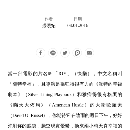
作者
日期
04.01.2016
張硯拓
當一部電影的片名叫「JOY」（快樂），中文名稱叫
「翻轉幸福」，且導演是張狂得很有力的《派特的幸福
劇本》（Silver Lining Playbook）和雅痞得很有格調的
《瞞天大佈局》（American Hustle）的大衛歐羅素
（David O. Russel），你期待它在陰雨的週日下午，好好
沖刷你的腦袋，騰空現實憂鬱，換來兩小時天真幸福的