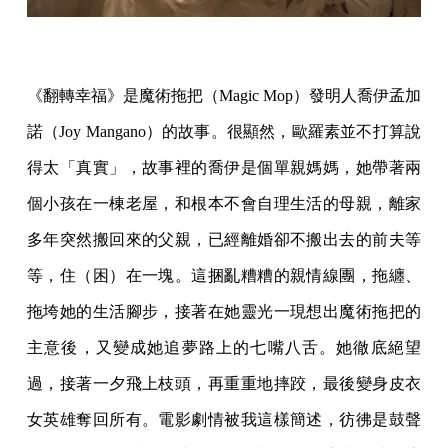
《翻轉幸福》是魔術拖把（Magic Mop）發明人喬伊孟加
諾（Joy Mangano）的故事。很顯然，歐羅素並不打算說
得太「真實」，故事裡的喬伊是個單親媽媽，她帶著兩
個小孩在一棟老屋，和根本不會自理生活的母親，離家
多年突然搬回來的父親，已經離婚卻不搬出去的前夫等
等，住（困）在一塊。這捆亂糟糟的親情線團，拖纏、
拖垮她的生活腳步，接著在她靈光一現想出魔術拖把的
主意後，又變成她追夢路上的七嘴八舌。她徹底絕望
過，接著一夕飛上枝頭，再重重地摔跤，最後變身皮衣
女英雄奪回所有。電影劇情被我這樣簡述，彷彿是鼓聲