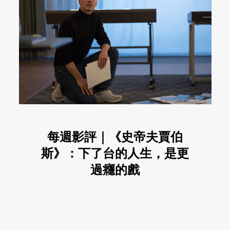
每週影評｜《史帝夫賈伯
斯》：下了台的人生，是更
過癮的戲