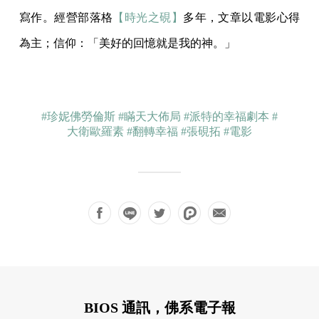
寫作。經營部落格
【時光之硯】
多年，文章以電影心得
為主；信仰：「美好的回憶就是我的神。」
#珍妮佛勞倫斯
#瞞天大佈局
#派特的幸福劇本
#
大衛歐羅素
#翻轉幸福
#張硯拓
#電影
BIOS 通訊，佛系電子報