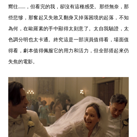
嚮往......，但看完的我，卻沒有這種感受。那些無奈，那
些悲慘，那奮起又失敗又翻身又掉落困境的起落，不知
為何，在歐羅素的手中顯得太刻意了。太自我驗證，太
色調分明也太卡通。終究這是一部演員值得看，場面值
得看，劇本值得佩服它的用力和活力，但全部搭起來仍
失焦的電影。