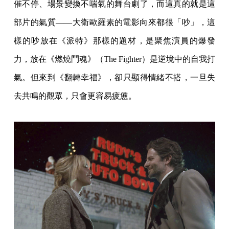
催不停、場景變換不喘氣的舞台劇了，而這真的就是這
部片的氣質——大衛歐羅素的電影向來都很「吵」，這
樣的吵放在《派特》那樣的題材，是聚焦演員的爆發
力，放在《燃燒鬥魂》（The Fighter）是逆境中的自我打
氣。但來到《翻轉幸福》，卻只顯得情緒不搭，一旦失
去共鳴的觀眾，只會更容易疲憊。