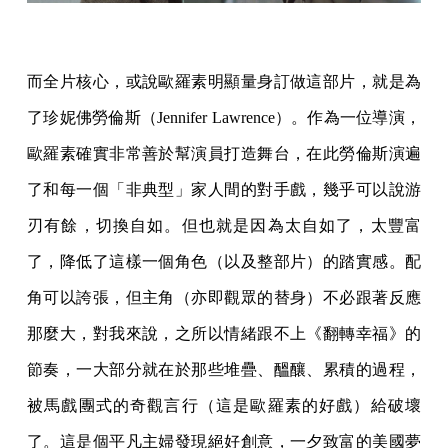
而全片核心，或說歐羅素明顯量身訂做這部片，就是為
了珍妮佛勞倫斯（Jennifer Lawrence）。作為一位導演，
歐羅素確實非常善於幫演員打造舞台，在此勞倫斯演遍
了和每一個「非典型」家人間的對手戲，幾乎可以說游
刃有餘，切換自如。但也就是因為太自如了，太豐富
了，降低了這樣一個角色（以及整部片）的踏實感。配
角可以誇張，但主角（亦即觀眾的替身）不必跟著反應
那麼大，對我來說，之所以情緒跟不上《翻轉幸福》的
節奏，一大部分就在於那些堆疊、醞釀、累積的過程，
被馬戲團式的奇觀言行（這是歐羅素的好戲）給破壞
了。這是個平凡主婦發現絕好創意，一夕致富的美國夢