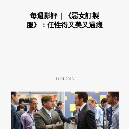
每週影評｜《惡女訂製
服》：任性得又美又過癮
11.01.2016