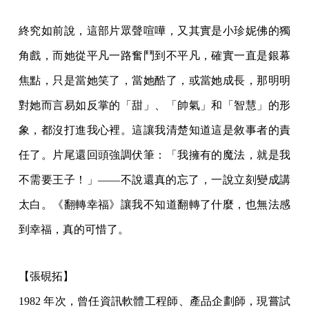
終究如前說，這部片眾聲喧嘩，又其實是小珍妮佛的獨
角戲，而她從平凡一路奮鬥到不平凡，確實一直是銀幕
焦點，只是當她笑了，當她酷了，或當她成長，那明明
對她而言易如反掌的「甜」、「帥氣」和「智慧」的形
象，都沒打進我心裡。這讓我清楚知道這是敘事者的責
任了。片尾還回頭強調伏筆：「我擁有的魔法，就是我
不需要王子！」——不說還真的忘了，一說立刻變成講
太白。《翻轉幸福》讓我不知道翻轉了什麼，也無法感
到幸福，真的可惜了。
【
張硯拓
】
1982 年次，曾任資訊軟體工程師、產品企劃師，現嘗試