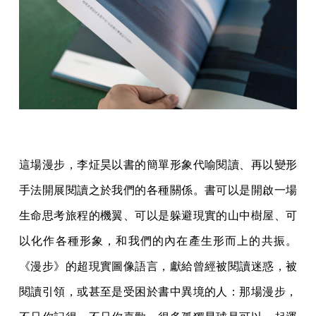
這場漫步，李炡昊以書的簡單形象代喻閱讀、再以變形
手法開展閱讀之於我們的各種關係。書可以是開啟一場
生命思考旅程的機翼、可以是躲避現實的山中樹屋、可
以化作各種形象，和我們的內在產生形而上的共振。
《漫步》的超現實圖像語言，獻給曾經被閱讀迷惑，被
閱讀引領，或甚至是受困於書中異境的人：那場漫步，