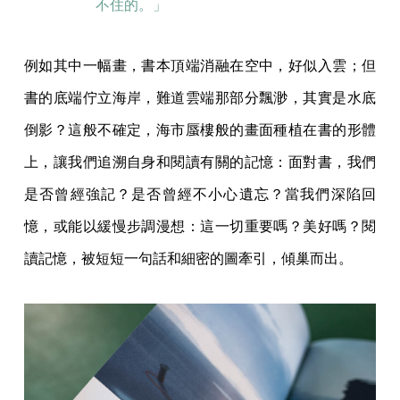
不住的。」
例如其中一幅畫，書本頂端消融在空中，好似入雲；但
書的底端佇立海岸，難道雲端那部分飄渺，其實是水底
倒影？這般不確定，海市蜃樓般的畫面種植在書的形體
上，讓我們追溯自身和閱讀有關的記憶：面對書，我們
是否曾經強記？是否曾經不小心遺忘？當我們深陷回
憶，或能以緩慢步調漫想：這一切重要嗎？美好嗎？閱
讀記憶，被短短一句話和細密的圖牽引，傾巢而出。