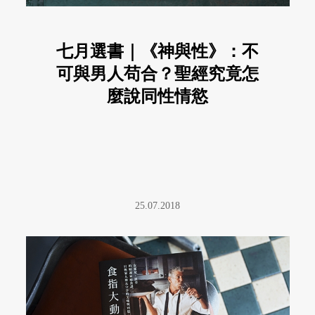
七月選書｜《神與性》：不
可與男人苟合？聖經究竟怎
麼說同性情慾
25.07.2018