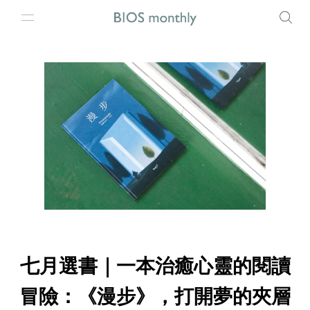
七月選書｜一本治癒心靈的閱讀
冒險：《漫步》，打開夢的夾層