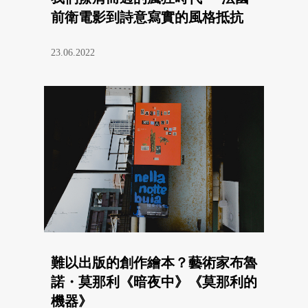
前衛電影到詩意寫實的風格抵抗
23.06.2022
難以出版的創作繪本？藝術家布魯
諾・莫那利《暗夜中》《莫那利的
機器》