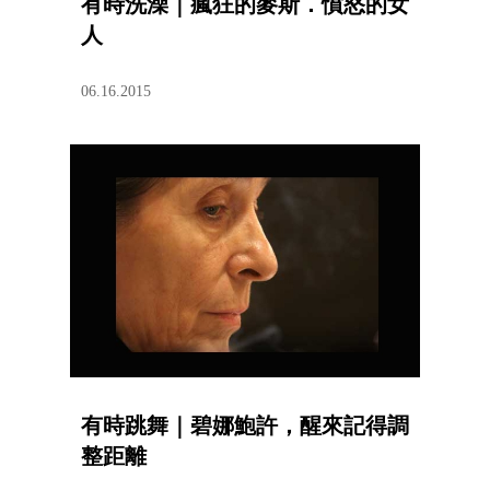
有時洗澡｜瘋狂的麥斯．憤怒的女
人
06.16.2015
有時跳舞｜碧娜鮑許，醒來記得調
整距離