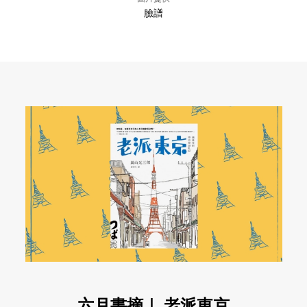
臉譜
六月書摘｜ 老派東京