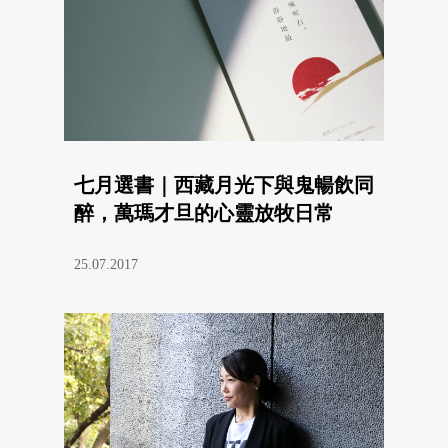
七月選書｜西藏月光下與鬼暢飲同
醉，萬瑪才旦的心靈放牧日常
25.07.2017