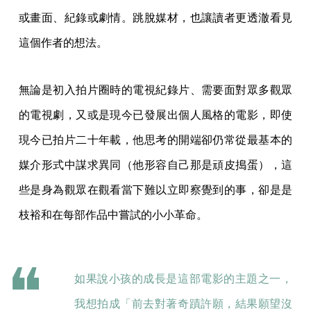
或畫面、紀錄或劇情。跳脫媒材，也讓讀者更透澈看見
這個作者的想法。
無論是初入拍片圈時的電視紀錄片、需要面對眾多觀眾
的電視劇，又或是現今已發展出個人風格的電影，即使
現今已拍片二十年載，他思考的開端卻仍常從最基本的
媒介形式中謀求異同（他形容自己那是頑皮搗蛋），這
些是身為觀眾在觀看當下難以立即察覺到的事，卻是是
枝裕和在每部作品中嘗試的小小革命。
如果說小孩的成長是這部電影的主題之一，
我想拍成「前去對著奇蹟許願，結果願望沒