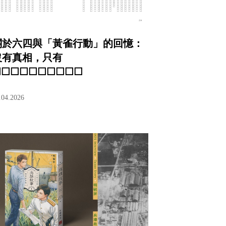
關於六四與「黃雀行動」的回憶：
沒有真相，只有
☐☐☐☐☐☐☐☐☐☐
.04.2026