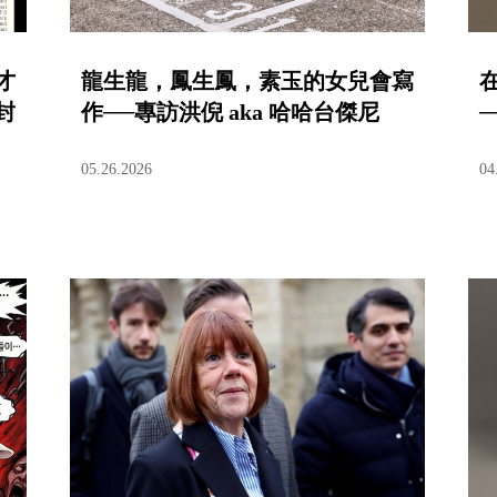
才
龍生龍，鳳生鳳，素玉的女兒會寫
封
作──專訪洪倪 aka 哈哈台傑尼
05.26.2026
04