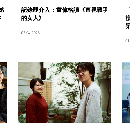
感
記錄即介入：童偉格讀《直視戰爭
書
的女人》
02.04.2026
01