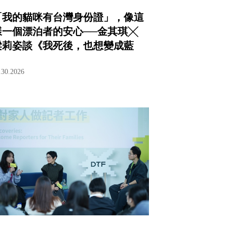
「我的貓咪有台灣身份證」，像這
樣一個漂泊者的安心──金其琪╳
梁莉姿談《我死後，也想變成藍
色》
.30.2026