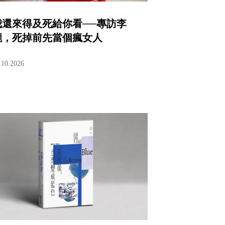
我還來得及死給你看──專訪李
瀧，死掉前先當個瘋女人
.10.2026