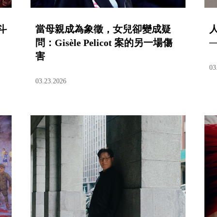
斗
當母親成為象徵，女兒卻變成疑
問：Gisèle Pelicot 案的另一場傷
害
03
03.23.2026