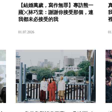
【結婚萬歲，寫作無罪】專訪熊一
蘋╳林巧棠：謝謝你接受那個，連
我都未必接受的我
01.07.2026
01