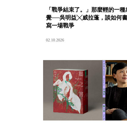
「戰爭結束了。」那麼輕的一種
覺──吳明益╳威拉蓬，談如何
寫一場戰爭
02.10.2026