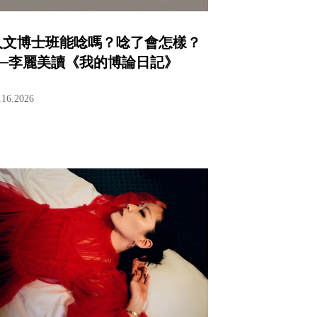
人文博士班能唸嗎？唸了會怎樣？
──李麗美讀《我的博論日記》
.16.2026