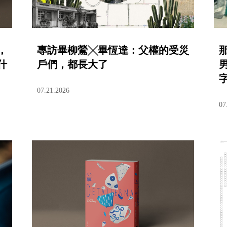
，
專訪畢柳鶯╳畢恆達：父權的受災
什
戶們，都長大了
07.21.2026
07