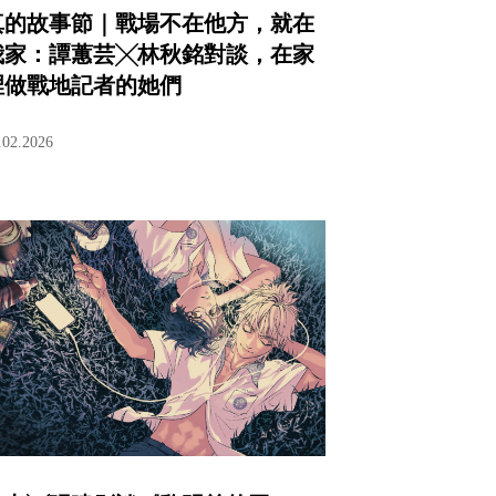
真的故事節｜戰場不在他方，就在
我家：譚蕙芸╳林秋銘對談，在家
裡做戰地記者的她們
.02.2026