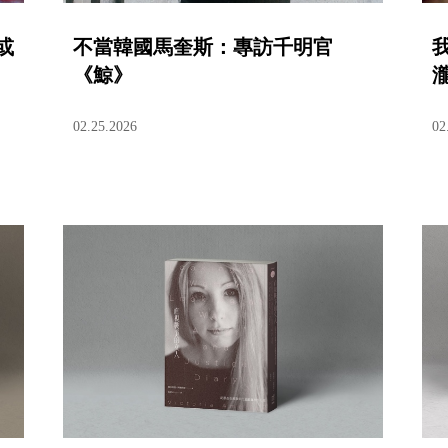
或
不當韓國馬奎斯：專訪千明官
《鯨》
02.25.2026
02