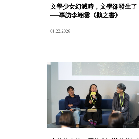
文學少女幻滅時，文學卻發生了
──專訪李翊雲《鵝之書》
01.22.2026