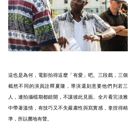
這也是為何，電影拍得這麼「有愛」吧。三段戲，三個
截然不同的演員詮釋夏隆，導演還刻意要他們判若三
人，連拍攝檔期都錯開，不讓彼此見面。全片看完淡雅
中帶著溫情，有技巧又不失嚴肅性與寫實感，拿捏得精
準，所以擲地有聲。