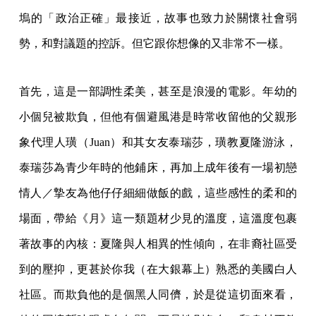
塢的「政治正確」最接近，故事也致力於關懷社會弱
勢，和對議題的控訴。但它跟你想像的又非常不一樣。
首先，這是一部調性柔美，甚至是浪漫的電影。年幼的
小個兒被欺負，但他有個避風港是時常收留他的父親形
象代理人璜（Juan）和其女友泰瑞莎，璜教夏隆游泳，
泰瑞莎為青少年時的他鋪床，再加上成年後有一場初戀
情人／摯友為他仔仔細細做飯的戲，這些感性的柔和的
場面，帶給《月》這一類題材少見的溫度，這溫度包裹
著故事的內核：夏隆與人相異的性傾向，在非裔社區受
到的壓抑，更甚於你我（在大銀幕上）熟悉的美國白人
社區。而欺負他的是個黑人同儕，於是從這切面來看，