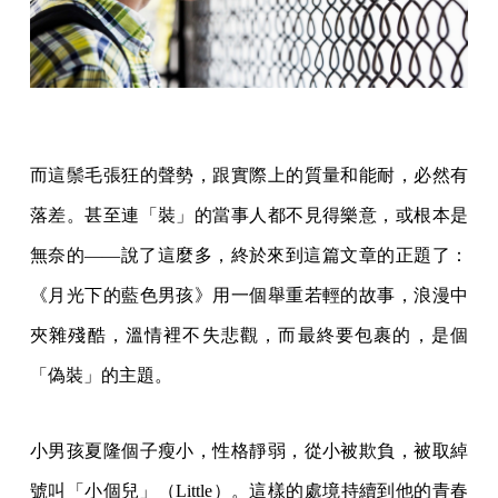
而這鬃毛張狂的聲勢，跟實際上的質量和能耐，必然有
落差。甚至連「裝」的當事人都不見得樂意，或根本是
無奈的——說了這麼多，終於來到這篇文章的正題了：
《月光下的藍色男孩》用一個舉重若輕的故事，浪漫中
夾雜殘酷，溫情裡不失悲觀，而最終要包裹的，是個
「偽裝」的主題。
小男孩夏隆個子瘦小，性格靜弱，從小被欺負，被取綽
號叫「小個兒」（Little）。這樣的處境持續到他的青春