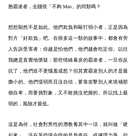
胞霸凌者，去賤視「不夠 Man」的同類嗎？
想想顯然不是如此。他們欺負和毆打弱小者，正是因為
對方「好欺負」吧。在很多這一類的故事中，都會有旁
人告訴受害者：你越是怕他們，他們越會吃定你。以往
我總是直覺地懷疑：那些情緒暴戾的霸凌者，一旦你反
抗了，他們豈不更惱羞成怒？但其實霸凌別人的才是最
膽小的。他們懦弱而且沒自信，要靠攻擊別人來填補那
個自卑，而要挑對象，又不敢挑沒把握的。所以找上最
弱的，風險才最低。
這是為何，社會對男性的潛教養其中一項，就叫做「硬
起來」。這在某些場合指的是負責任，或據理力爭，但