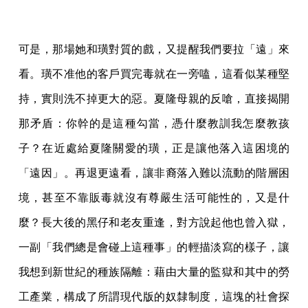
可是，那場她和璜對質的戲，又提醒我們要拉「遠」來
看。璜不准他的客戶買完毒就在一旁嗑，這看似某種堅
持，實則洗不掉更大的惡。夏隆母親的反嗆，直接揭開
那矛盾：你幹的是這種勾當，憑什麼教訓我怎麼教孩
子？在近處給夏隆關愛的璜，正是讓他落入這困境的
「遠因」。再退更遠看，讓非裔落入難以流動的階層困
境，甚至不靠販毒就沒有尊嚴生活可能性的，又是什
麼？長大後的黑仔和老友重逢，對方說起他也曾入獄，
一副「我們總是會碰上這種事」的輕描淡寫的樣子，讓
我想到新世紀的種族隔離：藉由大量的監獄和其中的勞
工產業，構成了所謂現代版的奴隸制度，這塊的社會探