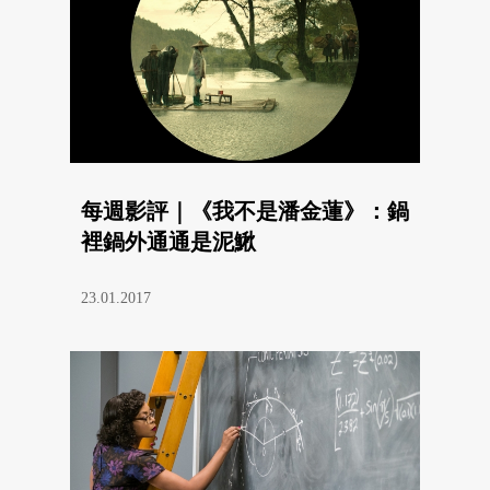
每週影評｜《我不是潘金蓮》：鍋
裡鍋外通通是泥鰍
23.01.2017