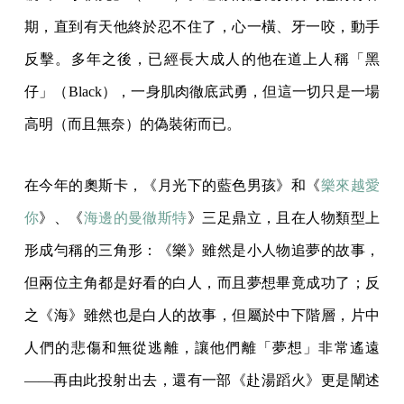
期，直到有天他終於忍不住了，心一橫、牙一咬，動手
反擊。多年之後，已經長大成人的他在道上人稱「黑
仔」（Black），一身肌肉徹底武勇，但這一切只是一場
高明（而且無奈）的偽裝術而已。
在今年的奧斯卡，《月光下的藍色男孩》和《
樂來越愛
你
》、《
海邊的曼徹斯特
》三足鼎立，且在人物類型上
形成勻稱的三角形：《樂》雖然是小人物追夢的故事，
但兩位主角都是好看的白人，而且夢想畢竟成功了；反
之《海》雖然也是白人的故事，但屬於中下階層，片中
人們的悲傷和無從逃離，讓他們離「夢想」非常遙遠
——再由此投射出去，還有一部《赴湯蹈火》更是闡述