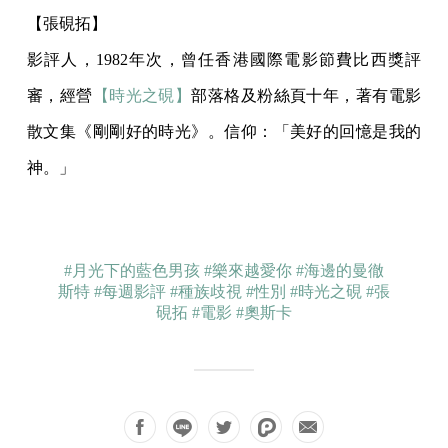
【張硯拓】
影評人，1982年次，曾任香港國際電影節費比西獎評
審，經營
【時光之硯】
部落格及粉絲頁十年，著有電影
散文集《剛剛好的時光》。信仰：「美好的回憶是我的
神。」
#月光下的藍色男孩
#樂來越愛你
#海邊的曼徹
斯特
#每週影評
#種族歧視
#性別
#時光之硯
#張
硯拓
#電影
#奧斯卡