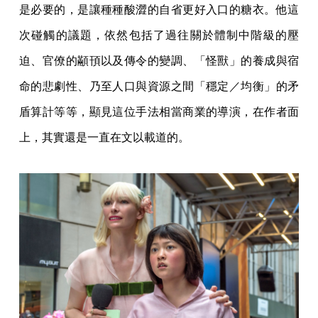
是必要的，是讓種種酸澀的自省更好入口的糖衣。他這
次碰觸的議題，依然包括了過往關於體制中階級的壓
迫、官僚的顢頇以及傳令的變調、「怪獸」的養成與宿
命的悲劇性、乃至人口與資源之間「穩定／均衡」的矛
盾算計等等，顯見這位手法相當商業的導演，在作者面
上，其實還是一直在文以載道的。