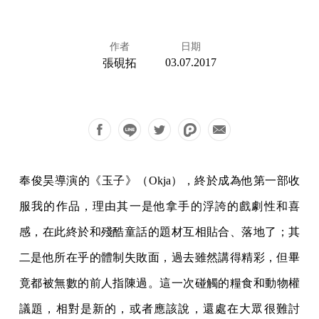
作者
日期
03.07.2017
張硯拓
奉俊昊導演的《玉子》（Okja），終於成為他第一部收
服我的作品，理由其一是他拿手的浮誇的戲劇性和喜
感，在此終於和殘酷童話的題材互相貼合、落地了；其
二是他所在乎的體制失敗面，過去雖然講得精彩，但畢
竟都被無數的前人指陳過。這一次碰觸的糧食和動物權
議題，相對是新的，或者應該說，還處在大眾很難討