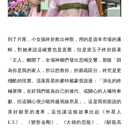
到了片尾，小女孩終於救出神獸，用的是資本市場的邏
輯，對她來說這確實也是直覺，但是當玉子終於跟著
「主人」離開了，全場神豬們發出悲鳴交響，那個「因
為你是我的家人，所以想救你」的親疏區分，終究是更
殘酷的現實。流落異星的麥特戴蒙曾說過：「演化的終
極屏障，在於我們能為自己的後代、或關心的人犧牲奉
獻，但這關心很少能跨越視線所及」。這是我前面說的
美好願景的邊界，這也讓這個故事比起《外星人
E.T.》、《變形金剛》、《大雄的恐龍》、《馴龍高