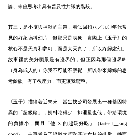
論、未曾思考出具有普及性共識的階段。
其三，是小孩與神獸的主題，看似回扣八／九〇年代常
見的好萊塢科幻片，但那只是表象，實際上《玉子》的
核心不是天真和夢幻，而是太天真了，所以終歸虛幻。
故事裡的美好願景是有邊界的，但正因為那個邊界叫
（身為成人的）你我不可能不察覺，所以帶來綿綿的思
考餘韻，有了後座力，而更讓我驚艷。
《玉子》描繪著近未來，當生技公司發展出一種基因特
異的「超級豬」，飼料吃得少，排泄量也低，帶給環境
的負擔小，而且「他 X 的超級好吃」（tastes f__king
good），主事者為了繞過大眾對基改食材的排斥，轉而