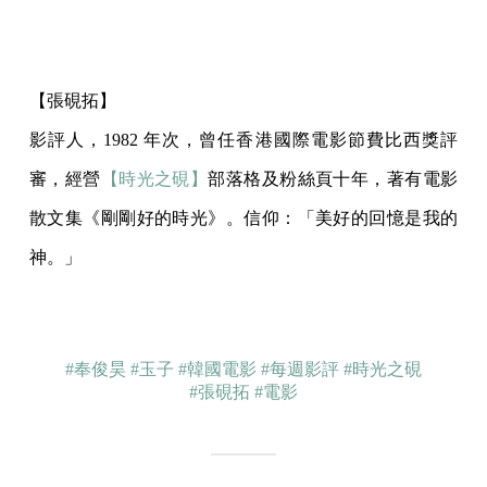
【張硯拓】
影評人，1982 年次，曾任香港國際電影節費比西獎評
審，經營
【時光之硯】
部落格及粉絲頁十年，著有電影
散文集《剛剛好的時光》。信仰：「美好的回憶是我的
神。」
#奉俊昊
#玉子
#韓國電影
#每週影評
#時光之硯
#張硯拓
#電影