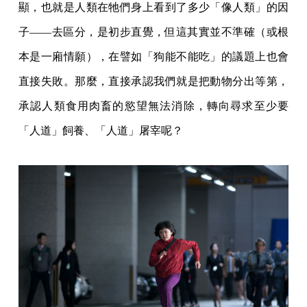
顯，也就是人類在牠們身上看到了多少「像人類」的因
子——去區分，是初步直覺，但這其實並不準確（或根
本是一廂情願），在譬如「狗能不能吃」的議題上也會
直接失敗。那麼，直接承認我們就是把動物分出等第，
承認人類食用肉畜的慾望無法消除，轉向尋求至少要
「人道」飼養、「人道」屠宰呢？