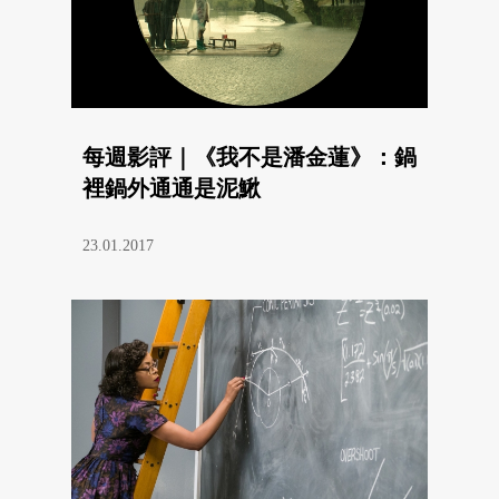
每週影評｜《我不是潘金蓮》：鍋
裡鍋外通通是泥鰍
23.01.2017