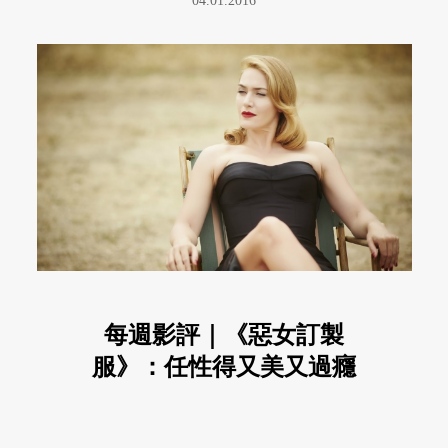
04.01.2016
每週影評｜《惡女訂製
服》：任性得又美又過癮