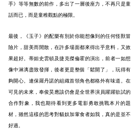
手》等等無數的前作，多出了一層後座力，不再只是童
話而已，而是童稚觀點的極限。
最後，《玉子》的配樂有別於你能想像到的任何怪獸冒
險片，甜美而閒散，在許多場面都來得出乎意料，又效
果超好。蒂妲史雲頓及捷克傑倫霍的演出，前者一如想
像中淋漓盡致發揮，後者更是整個「鬆開了」，玩得有
夠開心。連保羅丹諾的組織首領角色都格外有味道。在
可見的未來，奉俊昊應該仍會是全世界演員躍躍欲試的
合作對象，我也期待看到更多電影勇敢挑戰本片的題
材，雖然這樣的思考對貓奴加葷食者如我，真的是並不
好過。