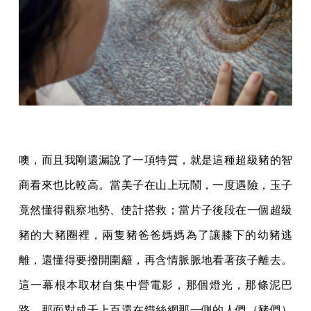
噢，而且我剛還漏說了一項特質，就是這種超級豬的智
商看來也比較高。當美子在山上玩鬧，一度遇險，玉子
竟然懂得觀察地勢、使計搭救；當片子後段在一個超級
豬的大豬圈裡，兩隻豬爸爸媽媽為了讓膝下的幼豬逃
離，還懂得要撥開圍籬，再含情脈脈地看著孩子離去。
這一幕根本取材自集中營電影，那個燈光，那條泥巴
路，那面對成千上百還在鐵絲網那一側的人們（豬們）