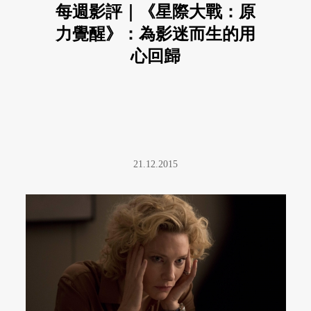
每週影評｜《星際大戰：原
力覺醒》：為影迷而生的用
心回歸
21.12.2015