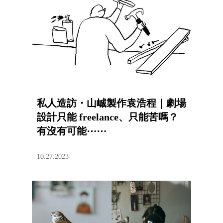
私人造訪・山峸製作袁浩程｜劇場
設計只能 freelance、只能苦嗎？
有沒有可能⋯⋯
10.27.2023