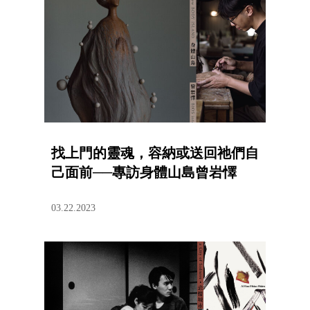
找上門的靈魂，容納或送回祂們自
己面前──專訪身體山島曾岩懌
03.22.2023