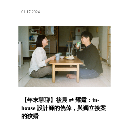
01.17.2024
【年末聊聊】筱晨 ⇄ 耀霆：in-
house 設計師的僥倖，與獨立接案
的狡猾