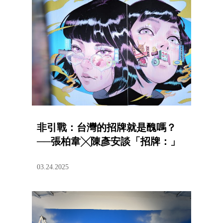
非引戰：台灣的招牌就是醜嗎？
──張柏韋╳陳彥安談「招牌：」
03.24.2025