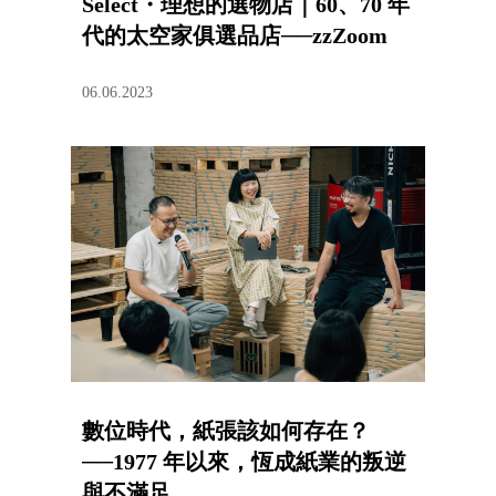
Select・理想的選物店｜60、70 年
代的太空家俱選品店──zzZoom
06.06.2023
數位時代，紙張該如何存在？
──1977 年以來，恆成紙業的叛逆
與不滿足